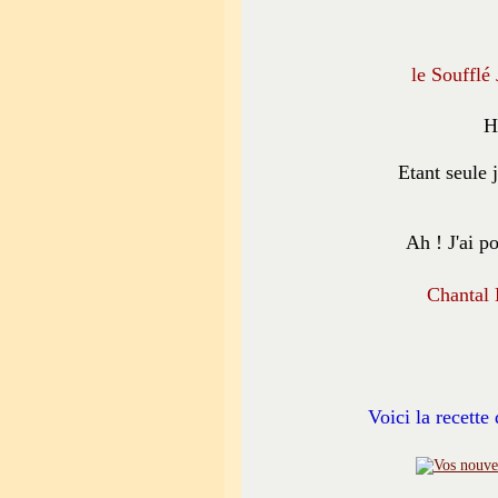
le Soufflé
H
Etant seule j
Ah ! J'ai p
Chantal 
Voici la recett