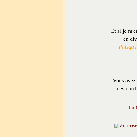
Et si je m'
en div
Puisqu'i
Vous avez 
mes quich
La 