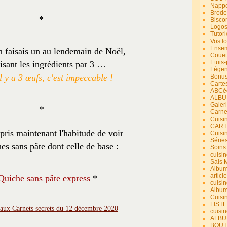
Nappe
Brode
*
Bisco
Logos
Tutori
Vos lo
Ensem
en faisais un au lendemain de Noël,
Couet
Etuis
isant les ingrédients par 3 …
Légend
l y a 3 œufs, c'est impeccable !
Bonus
Carte
ABCéd
ALBU
Galer
*
Carne
Cuisin
CART
pris maintenant l'habitude de voir
Cuisi
Série
es sans pâte dont celle de base :
Soins
cuisin
Sals 
Album
article
Quiche sans pâte express
*
cuisin
Album
Cuisi
LIST
cuisin
ALBUM
BOUT