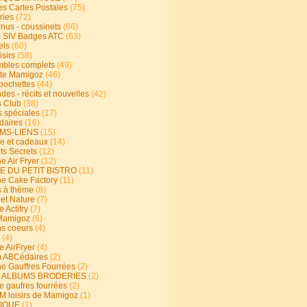
s Cartes Postales
(75)
ries
(72)
rnus - coussinets
(66)
 SIV Badges ATC
(63)
els
(60)
isirs
(58)
bles complets
(49)
te Mamigoz
(46)
-pochettes
(44)
es - récits et nouvelles
(42)
 Club
(38)
s spéciales
(17)
aires
(16)
MS-LIENS
(15)
ie et cadeaux
(14)
ts Secrets
(12)
e Air Fryer
(12)
E DU PETIT BISTRO
(11)
ne Cake Factory
(11)
s à thème
(8)
 et Nature
(7)
e Actifry
(7)
Mamigoz
(6)
s coeurs
(4)
(4)
e AirFryer
(4)
 ABCédaires
(2)
ne Gauffres Fourrées
(2)
E ALBUMS BRODERIES
(2)
e gaufres fourrées
(2)
 loisirs de Mamigoz
(1)
IQUE
(1)