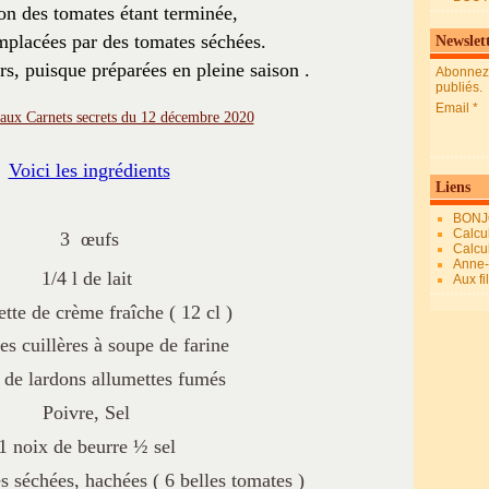
on des tomates étant terminée,
emplacées par des tomates séchées.
Newslet
rs, puisque préparées en pleine saison .
Abonnez-
publiés.
Email
Voici les ingrédients
Liens
BONJ
Calcul
3 œufs
Calcul
Anne-M
1/4 l de lait
Aux fi
ette de crème fraîche ( 12 cl )
es cuillères à soupe de farine
 de lardons allumettes fumés
Poivre, Sel
1 noix de beurre ½ sel
 séchées, hachées ( 6 belles tomates )