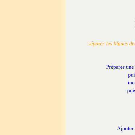
séparer les blancs d
Préparer une 
pui
inc
pui
Ajouter 