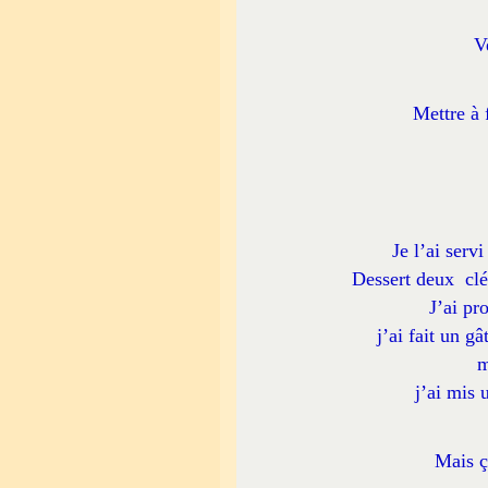
V
Mettre à 
Je l’ai serv
Dessert deux clém
J’ai pr
j’ai fait un g
m
j’ai mis
Mais ç