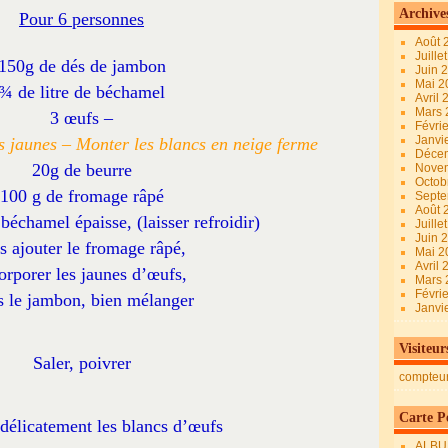
Archive
Pour 6 personnes
Août 
Juille
150g de dés de jambon
Juin 
Mai 
¾ de litre de béchamel
Avril
Mars
3 œufs –
Févri
Janvi
es jaunes – Monter les blancs en neige ferme
Déce
20g de beurre
Nove
Octob
100 g de fromage râpé
Sept
Août 
béchamel épaisse, (laisser refroidir)
Juille
Juin 
s ajouter le fromage râpé,
Mai 
Avril
orporer les jaunes d’œufs,
Mars
Févri
s le jambon, bien mélanger
Janvi
Visiteur
Saler, poivrer
compteu
Carte Pe
délicatement les blancs d’œufs
ALBU