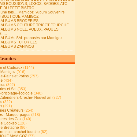
MS ECUSSONS, LOGOS, BADGES, ATC
E DU PETIT BISTRO
it une fois.... Mamigoz : Album Souvenirs
S BOUTIQUE MAMIGOZ
E ALBUMS BRODERIES
E ALBUMS COUTURE TRICOT FOURCHE
E ALBUMS NOEL, VOEUX, PAQUES,
.....
 ALBUMs SAL proposés par Mamigoz
E ALBUMS TUTORIELS
E ALBUMS Z'ANIMOS
Gratuites
ie et Cadeaux
(1144)
 Mamigoz
(916)
ne-Pains et Potins
(757)
ne
(434)
mos
(392)
ies et Sal
(353)
n-bricolage-écologie
(340)
Calendriers-Crèche- Nouvel an
(327)
rs
(322)
es
(291)
ries Créateurs
(254)
s - Marque-pages
(218)
ures des Goz
(140)
ne Cookeo
(120)
ne Bretagne
(86)
e-tricot-crochet-fourche
(82)
IQUE MAMIGOZ
(77)