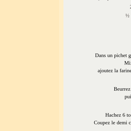
½ 
Dans un pichet gr
Mix
ajoutez la farin
Beurrez
pu
Hachez 6 tom
Coupez le demi ch