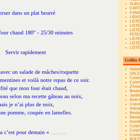
ALBU
CART
erser dans un plat beurré
Il éta
LIEN
LIST
LIST
LIST
four chaud 180° - 25/30 minutes
FETES.
LISTE
LIST
LIST
Servir rapidement
Grilles 
Galer
i avec un salade de mâches/roquette
SALS
Cuisi
entines et voilà notre repas de ce soir.
Cuisi
Z'Ani
ofité que mon four était chaud,
Broder
âteau selon ma recette gâteau au noix,
Jardi
Noël-
ais je n’ai plus de noix,
Coeu
Articl
 une pomme, coupée en lamelles.
Brode
Bande
Avent
Cuisi
Cuisi
a c’est pour demain «
………..
Coutur
BOUT