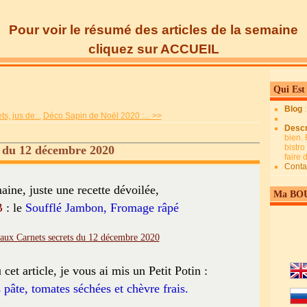
Pour voir le résumé des articles de la semaine
cliquez sur ACCUEIL
Qui Est
Blog
s, jus de...
Déco Sapin de Noël 2020 :... >>
Descr
bien. 
bistro
s du 12 décembre 2020
faire
Conta
aine, juste une recette dévoilée,
Ma BO
B
: le
Soufflé Jambon, Fromage râpé
cet article, je vous ai mis un Petit Potin :
pâte, tomates séchées et chèvre frais.