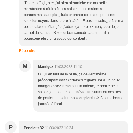
"Doucette" içi , hier, j'ai bien pleurniché car ma petite
maraîchère à côté a fini sa saison .elles étaient si
bonnes.mais tant pis , j'irais chercher celles qui poussent
sous les noyers dans le pré à côté !!!!!!tous les soirs, je fais ma
petite salade mélangée .j'adore ça .. .<br /> merçi pour le joli
carnet du samedi .Bises et bon samedi .cette nuit, il a
beaucoup plu , le ruisseau est content .
Répondre
M
Mamigoz
11/03/2023 11:10
Oui, il en faut de la pluie, ça devient même
préoccupant dans certaines régions.<br /> Je peux
manger assez facilement la mâche, je profite de la
saison, en ajoutant du chèvre, un surimi ou des dès
de poulet... le soir repas complet<br /> Bisous, bonne
journée à l'abri
P
Pecelette32
11/03/2023 10:24