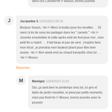
dans ces Carnets<br /> Bisous, bonne journée
J
Jacqueline S
11/03/2023 09:10
Bonjour Soazic, <br /> Merci à toutes pour les recettes . . . Et
merci à toi de nous les partager dans les " carnets " .<br />
Journée ensoleillée et cette après-midi de foot pour moi , mon
petit fils a match . . . Il fait beau et pas de vent , j’espère faire
mon tricot , je prendrai mon fauteuil pliant pour être bien
assise .<br /> Bon week-end au chaud tranquille chez toi . . .
<br /> Bisous
Répondre
M
Mamigoz
11/03/2023 11:02
Oui, ça sent bien le printemps chez toi, ici gris et
table de jardin mouillée, le pleut par petits moments,
mais pas froid<br /> Bisous, bonne journée avec le
poussin