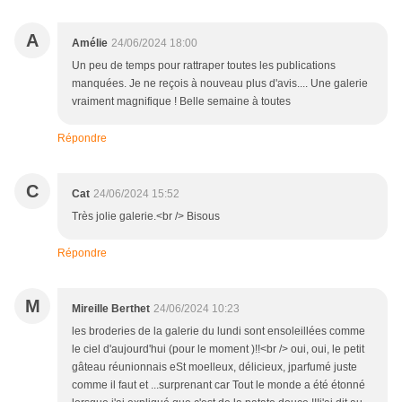
A
Amélie
24/06/2024 18:00
Un peu de temps pour rattraper toutes les publications
manquées. Je ne reçois à nouveau plus d'avis.... Une galerie
vraiment magnifique ! Belle semaine à toutes
Répondre
C
Cat
24/06/2024 15:52
Très jolie galerie.<br /> Bisous
Répondre
M
Mireille Berthet
24/06/2024 10:23
les broderies de la galerie du lundi sont ensoleillées comme
le ciel d'aujourd'hui (pour le moment )!!<br /> oui, oui, le petit
gâteau réunionnais eSt moelleux, délicieux, jparfumé juste
comme il faut et ...surprenant car Tout le monde a été étonné