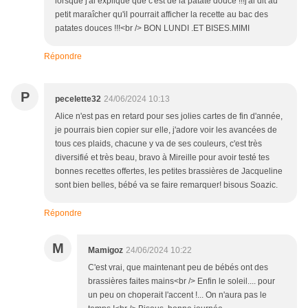
lorsque j'ai expliqué que c'est de la patate douce !!!j'ai dit au
petit maraîcher qu'il pourrait afficher la recette au bac des
patates douces !!!<br /> BON LUNDI .ET BISES.MIMI
Répondre
P
pecelette32
24/06/2024 10:13
Alice n'est pas en retard pour ses jolies cartes de fin d'année,
je pourrais bien copier sur elle, j'adore voir les avancées de
tous ces plaids, chacune y va de ses couleurs, c'est très
diversifié et très beau, bravo à Mireille pour avoir testé tes
bonnes recettes offertes, les petites brassières de Jacqueline
sont bien belles, bébé va se faire remarquer! bisous Soazic.
Répondre
M
Mamigoz
24/06/2024 10:22
C'est vrai, que maintenant peu de bébés ont des
brassières faites mains<br /> Enfin le soleil.... pour
un peu on choperait l'accent !... On n'aura pas le