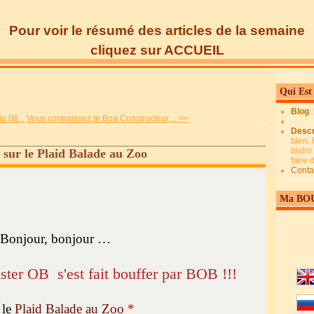
Pour voir le résumé des articles de la semaine
cliquez sur ACCUEIL
Qui Est
Blog
u 08...
Vous connaissez le Boa Constructeur,... >>
Descr
bien. 
bistro
 sur le Plaid Balade au Zoo
faire
Conta
Ma BO
Bonjour, bonjour …
ter OB s'est fait bouffer par BOB !!!
 le
Plaid Balade au Zoo
*