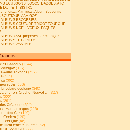
MS ECUSSONS, LOGOS, BADGES, ATC
E DU PETIT BISTRO
it une fois.... Mamigoz : Album Souvenirs
S BOUTIQUE MAMIGOZ
E ALBUMS BRODERIES
E ALBUMS COUTURE TRICOT FOURCHE
E ALBUMS NOEL, VOEUX, PAQUES,
.....
 ALBUMs SAL proposés par Mamigoz
E ALBUMS TUTORIELS
E ALBUMS Z'ANIMOS
Gratuites
ie et Cadeaux
(1144)
 Mamigoz
(916)
ne-Pains et Potins
(757)
ne
(434)
mos
(392)
ies et Sal
(353)
n-bricolage-écologie
(340)
Calendriers-Crèche- Nouvel an
(327)
rs
(322)
es
(291)
ries Créateurs
(254)
s - Marque-pages
(218)
ures des Goz
(140)
ne Cookeo
(120)
ne Bretagne
(86)
e-tricot-crochet-fourche
(82)
IQUE MAMIGOZ
(77)