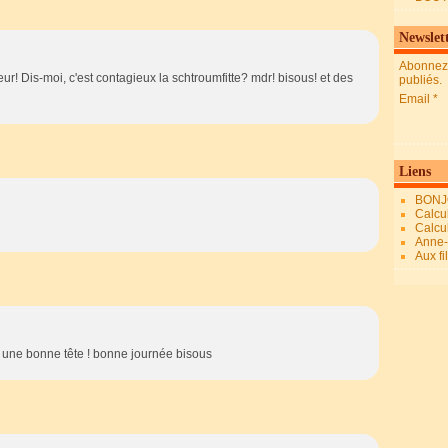
Newslet
Abonnez-
eur! Dis-moi, c'est contagieux la schtroumfitte? mdr! bisous! et des
publiés.
Email
Liens
BONJ
Calcul
Calcul
Anne-M
Aux fi
i à une bonne tête ! bonne journée bisous