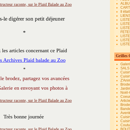
ALBU
CART
Il éta
LIEN
-le digérer son petit déjeuner
LIST
LIST
LIST
*
FETES.
LISTE
LIST
LIST
 les articles concernant ce Plaid
Grilles 
 Archives Plaid balade au Zoo
Galer
SALS
*
Cuisi
Cuisi
 le brodez, partagez vos avancées
Z'Ani
Broder
alerie en envoyant vos photos à
Jardi
Noël-
Coeu
Articl
Brode
Bande
Avent
Très bonne journée
Cuisi
Cuisi
Coutur
BOUT