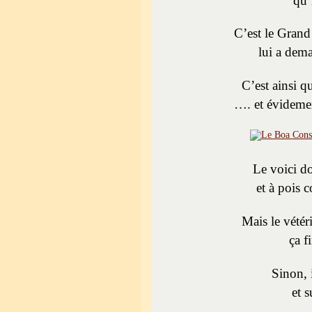
qu’i
C’est le Grand
lui a dema
C’est ainsi q
…. et évidemen
Le voici d
et à pois
Mais le vétér
ça f
Sinon, 
et 