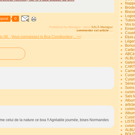
Nappe
Brode
Bisco
Logos
epost
0
Tutori
Vos lo
Published by Mamigoz
-
dans
SALS Mamigoz
Ensem
commenter cet article
…
Couet
u 08...
Vous connaissez le Boa Constructeur,... >>
Etuis
Légend
Bonus
Carte
ABCéd
ALBU
Galer
CART
Carne
Cuisin
Cuisi
Série
Soins
cuisin
Sals 
Album
article
cuisin
Album
Cuisi
me celui de la nature ce boa !! Agréable journée, bises Normandes
LIST
cuisin
ALBUM
BOUT