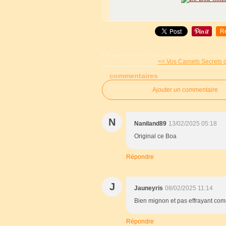
R
<< Vos Carnets Secrets d
commentaires
Ajouter un commentaire
N
Naniland89
13/02/2025 05:18
Original ce Boa
Répondre
J
Jauneyris
08/02/2025 11:14
Bien mignon et pas effrayant com
Répondre