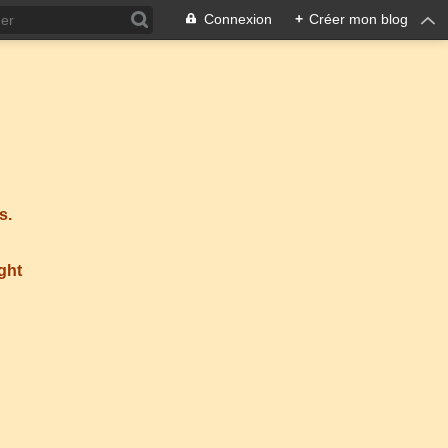
Connexion
+
Créer mon blog
s.
ight