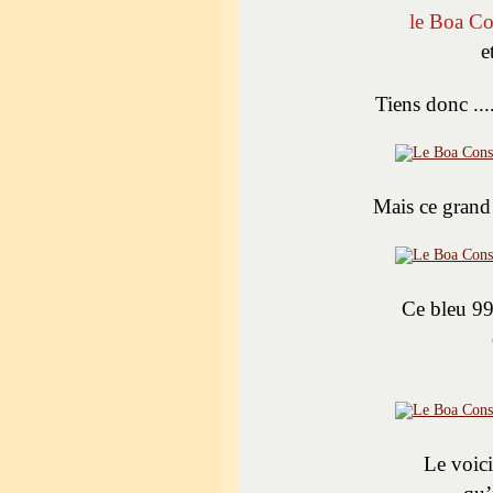
le Boa Co
e
Tiens donc ...
Mais ce grand a
Ce bleu 99
Le voici 