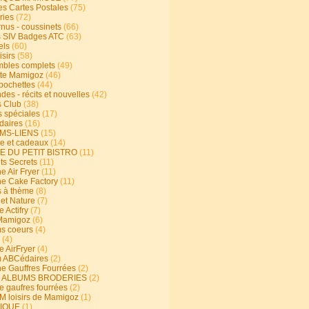
s Cartes Postales
(75)
ries
(72)
rnus - coussinets
(66)
 SIV Badges ATC
(63)
els
(60)
isirs
(58)
bles complets
(49)
te Mamigoz
(46)
-pochettes
(44)
es - récits et nouvelles
(42)
 Club
(38)
s spéciales
(17)
aires
(16)
MS-LIENS
(15)
ie et cadeaux
(14)
E DU PETIT BISTRO
(11)
ts Secrets
(11)
e Air Fryer
(11)
ne Cake Factory
(11)
s à thème
(8)
 et Nature
(7)
e Actifry
(7)
Mamigoz
(6)
s coeurs
(4)
(4)
e AirFryer
(4)
 ABCédaires
(2)
ne Gauffres Fourrées
(2)
E ALBUMS BRODERIES
(2)
e gaufres fourrées
(2)
 loisirs de Mamigoz
(1)
IQUE
(1)