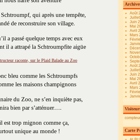
l nous narre son aventure
Archive
Août 
 Schtroumpf, qui après une tempête,
Juille
Juin 
ndé de reconstruire son village.
Mai 
Avril
Mars
u’il a passé quelque temps avec eux
Févri
Janvi
t il a attrapé la Schtroumpfite aigüe
Déce
Nove
Octob
Sept
Août 
Juille
Juin 
onc bleu comme les Schtroumpfs
Mai 
 comme les maisons champignons
Avril
Mars
Févri
Janvi
inaire du Zoo, ne s’en inquiète pas,
inira bien par s’atténuer….
Visiteur
compteu
il est trop mignon comme ça,
surtout unique au monde !
Carte Pe
ALBU