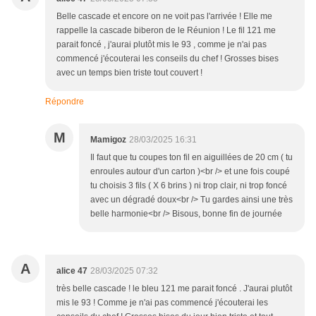
Belle cascade et encore on ne voit pas l'arrivée ! Elle me
rappelle la cascade biberon de le Réunion ! Le fil 121 me
parait foncé , j'aurai plutôt mis le 93 , comme je n'ai pas
commencé j'écouterai les conseils du chef ! Grosses bises
avec un temps bien triste tout couvert !
Répondre
M
Mamigoz
28/03/2025 16:31
Il faut que tu coupes ton fil en aiguillées de 20 cm ( tu
enroules autour d'un carton )<br /> et une fois coupé
tu choisis 3 fils ( X 6 brins ) ni trop clair, ni trop foncé
avec un dégradé doux<br /> Tu gardes ainsi une très
belle harmonie<br /> Bisous, bonne fin de journée
A
alice 47
28/03/2025 07:32
très belle cascade ! le bleu 121 me parait foncé . J'aurai plutôt
mis le 93 ! Comme je n'ai pas commencé j'écouterai les