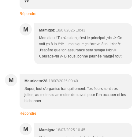
♥️♥️
Répondre
M
Mamigoz
18/07/2025 10:43
Mon dieu ! Tu n'as rien, c'est le principal ;<br /> On
voit ça à la télé.... mais que ça t'arrive à toi ! <br />
J'espère que ton assurance sera sympa !<br />
Courage<br /> Bisous, bonne journée malgré tout
M
Mauricette28
18/07/2025 09:40
Super, tout s'organise tranquillement. Tes fleurs sont très
jolies, au moins tu as moins de travail pour t'en occuper et les
bichonner
Répondre
M
Mamigoz
18/07/2025 10:45