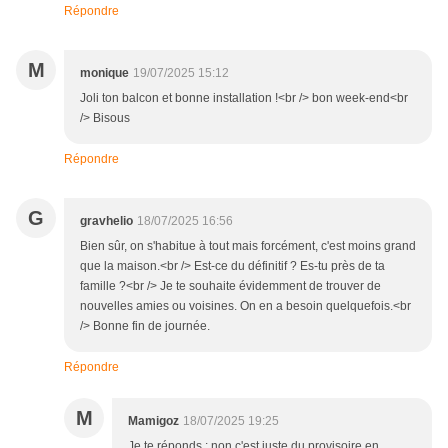
Répondre
M
monique
19/07/2025 15:12
Joli ton balcon et bonne installation !<br /> bon week-end<br
/> Bisous
Répondre
G
gravhelio
18/07/2025 16:56
Bien sûr, on s'habitue à tout mais forcément, c'est moins grand
que la maison.<br /> Est-ce du définitif ? Es-tu près de ta
famille ?<br /> Je te souhaite évidemment de trouver de
nouvelles amies ou voisines. On en a besoin quelquefois.<br
/> Bonne fin de journée.
Répondre
M
Mamigoz
18/07/2025 19:25
Je te réponds : non c'est juste du provisoire en