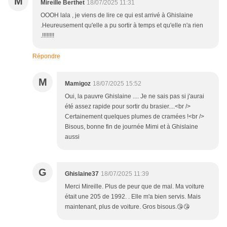
M
Mireille Berthet
18/07/2025 11:31
OOOH lala , je viens de lire ce qui est arrivé à Ghislaine
.Heureusement qu'elle a pu sortir à temps et qu'elle n'a rien
.!!!!!!!!
Répondre
M
Mamigoz
18/07/2025 15:52
Oui, la pauvre Ghislaine .... Je ne sais pas si j'aurai
été assez rapide pour sortir du brasier....<br />
Certainement quelques plumes de cramées !<br />
Bisous, bonne fin de journée Mimi et à Ghislaine
aussi
G
Ghislaine37
18/07/2025 11:39
Merci Mireille. Plus de peur que de mal. Ma voiture
était une 205 de 1992. . Elle m'a bien servis. Mais
maintenant, plus de voiture. Gros bisous.😘😘