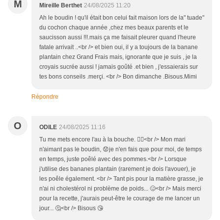
M
Mireille Berthet
24/08/2025 11:20
Ah le boudin ! qu'il était bon celui fait maison lors de la" tuade"
du cochon chaque année ,chez mes beaux parents et le
saucisson aussi !!!.mais ça me faisait pleurer quand l'heure
fatale arrivait ..<br /> et bien oui, il y a toujours de la banane
plantain chez Grand Frais mais, ignorante que je suis , je la
croyais sucrée aussi ! jamais goûté .et bien , j'essaierais sur
tes bons conseils .merçi. <br /> Bon dimanche .Bisous.Mimi
Répondre
O
ODILE
24/08/2025 11:16
Tu me mets encore l'au à la bouche. 😵‍💫<br /> Mon mari
n'aimant pas le boudin, 😟je n'en fais que pour moi, de temps
en temps, juste poêlé avec des pommes.<br /> Lorsque
j'utilise des bananes plantain (rarement je dois l'avouer), je
les poêle également. <br /> Tant pis pour la matière grasse, je
n'ai ni cholestérol ni problème de poids... 🥴<br /> Mais merci
pour la recette, j'aurais peut-être le courage de me lancer un
jour... 🤔<br /> Bisous 😘