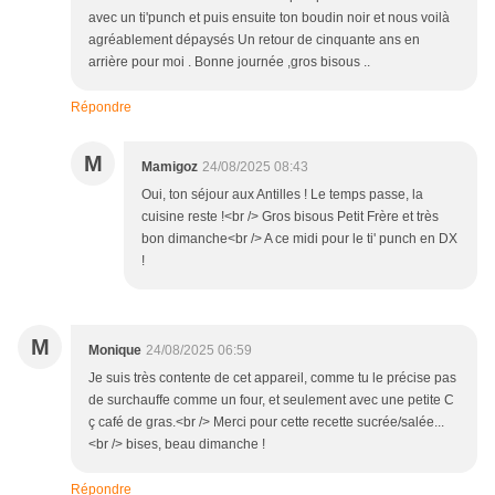
avec un ti'punch et puis ensuite ton boudin noir et nous voilà
agréablement dépaysés Un retour de cinquante ans en
arrière pour moi . Bonne journée ,gros bisous ..
Répondre
M
Mamigoz
24/08/2025 08:43
Oui, ton séjour aux Antilles ! Le temps passe, la
cuisine reste !<br /> Gros bisous Petit Frère et très
bon dimanche<br /> A ce midi pour le ti' punch en DX
!
M
Monique
24/08/2025 06:59
Je suis très contente de cet appareil, comme tu le précise pas
de surchauffe comme un four, et seulement avec une petite C
ç café de gras.<br /> Merci pour cette recette sucrée/salée...
<br /> bises, beau dimanche !
Répondre