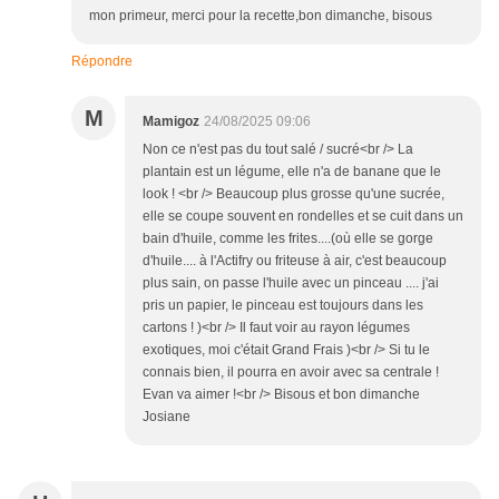
mon primeur, merci pour la recette,bon dimanche, bisous
Répondre
M
Mamigoz
24/08/2025 09:06
Non ce n'est pas du tout salé / sucré<br /> La
plantain est un légume, elle n'a de banane que le
look ! <br /> Beaucoup plus grosse qu'une sucrée,
elle se coupe souvent en rondelles et se cuit dans un
bain d'huile, comme les frites....(où elle se gorge
d'huile.... à l'Actifry ou friteuse à air, c'est beaucoup
plus sain, on passe l'huile avec un pinceau .... j'ai
pris un papier, le pinceau est toujours dans les
cartons ! )<br /> Il faut voir au rayon légumes
exotiques, moi c'était Grand Frais )<br /> Si tu le
connais bien, il pourra en avoir avec sa centrale !
Evan va aimer !<br /> Bisous et bon dimanche
Josiane