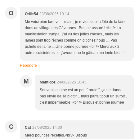
O
Odile54
23/08/2025 19:14
Me voici bien tardive ....mais , je reviens de la fête de la laine
dans un village des Cévennes . Bon air assuré ! <br /> La
manifestation sympa , j'ai vu des jolies choses , mais les
laines sont trop rêches comme on dit chez nous .... Pas
acheté de laine ....Une bonne journée <br /> Merci aux 2
autres cuisinières , et j'avoue que le gâteau me tente bien !
Répondre
M
Mamigoz
24/08/2025 10:45
Souvent la laine est un peu " brute ", ça ne donne
pas envie de se blottir.... mais parfait pour un suroit ,
c'est imperméable !<br /> Bisous et bonne journée
C
Cat
23/08/2025 14:30
Merci pour ces recettes.<br /> Bisous