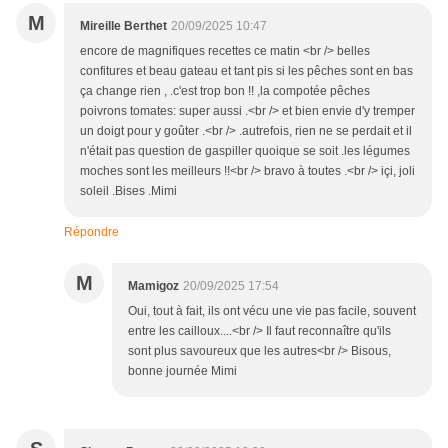
M
Mireille Berthet
20/09/2025 10:47
encore de magnifiques recettes ce matin <br /> belles
confitures et beau gateau et tant pis si les pêches sont en bas
ça change rien , .c'est trop bon !! ,la compotée pêches
poivrons tomates: super aussi .<br /> et bien envie d'y tremper
un doigt pour y goûter .<br /> .autrefois, rien ne se perdait et il
n'était pas question de gaspiller quoique se soit .les légumes
moches sont les meilleurs !!<br /> bravo à toutes .<br /> içi, joli
soleil .Bises .Mimi
Répondre
M
Mamigoz
20/09/2025 17:54
Oui, tout à fait, ils ont vécu une vie pas facile, souvent
entre les cailloux....<br /> Il faut reconnaître qu'ils
sont plus savoureux que les autres<br /> Bisous,
bonne journée Mimi