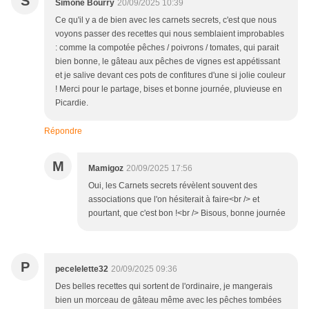
S
Simone Bourry
20/09/2025 10:39
Ce qu'il y a de bien avec les carnets secrets, c'est que nous
voyons passer des recettes qui nous semblaient improbables
: comme la compotée pêches / poivrons / tomates, qui parait
bien bonne, le gâteau aux pêches de vignes est appétissant
et je salive devant ces pots de confitures d'une si jolie couleur
! Merci pour le partage, bises et bonne journée, pluvieuse en
Picardie.
Répondre
M
Mamigoz
20/09/2025 17:56
Oui, les Carnets secrets révèlent souvent des
associations que l'on hésiterait à faire<br /> et
pourtant, que c'est bon !<br /> Bisous, bonne journée
P
pecelelette32
20/09/2025 09:36
Des belles recettes qui sortent de l'ordinaire, je mangerais
bien un morceau de gâteau même avec les pêches tombées