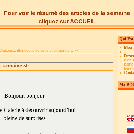
Pour voir le résumé des articles de la semaine
cliquez sur ACCUEIL
Qui Est
Blog
’oiseau...
Blanquette de veau à l’ancienne,... >>
Descr
bien. 
bistro
, semaine 50
faire
Conta
Ma BO
Bonjour, bonjour
e Galerie à découvrir aujourd’hui
pleine de surprises