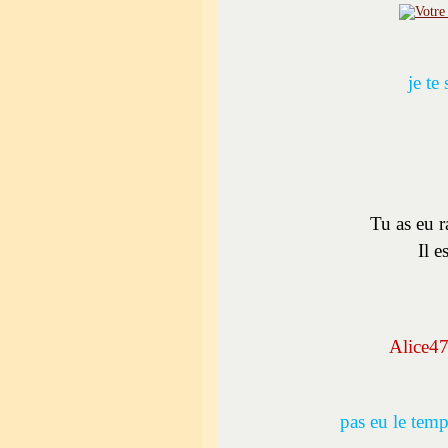
je te
Tu as eu r
Il e
Alice4
pas eu le temp