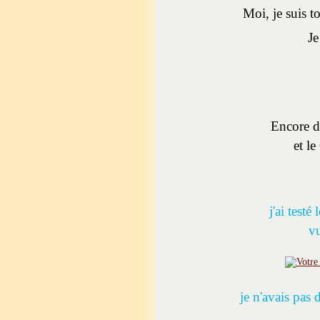
Moi, je suis t
Je
Encore d
et l
j'ai testé 
vu
je n'avais pas 