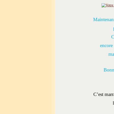
Maintenant
p
C
encore 
mai
Bonne
C’est marra