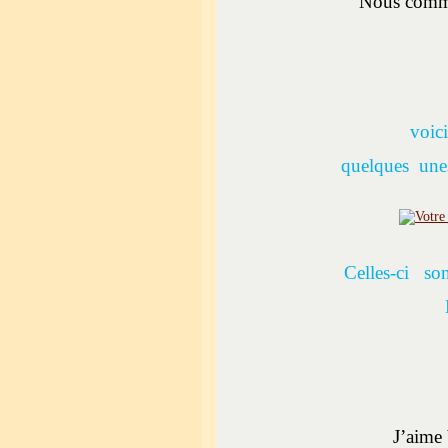
Nous commen
voici
quelques unes 
Celles-ci son
J’aime 