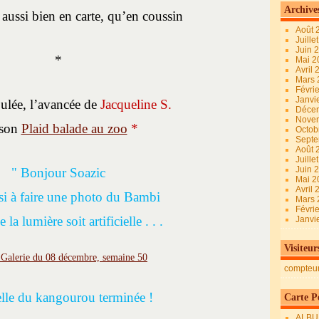
Archive
 aussi bien en carte, qu’en coussin
Août 
Juille
Juin 
*
Mai 
Avril
Mars
Févri
Janvi
ulée, l’avancée de
Jacqueline S.
Déce
Nove
 son
Plaid balade au zoo
*
Octob
Sept
Août 
Juille
Juin 
" Bonjour Soazic
Mai 
Avril
ssi à faire une photo du Bambi
Mars
Févri
 la lumière soit artificielle . . .
Janvi
Visiteur
compteu
elle du kangourou terminée !
Carte Pe
ALBU