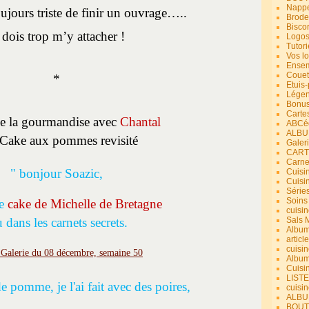
Nappe
oujours triste de finir un ouvrage…..
Brode
Bisco
 dois trop m’y attacher !
Logos
Tutori
Vos lo
Ensem
Couet
*
Etuis
Légend
Bonus
Carte
e la gourmandise avec
Chantal
ABCéd
ALBU
e Cake aux pommes revisité
Galer
CART
Carne
" bonjour Soazic,
Cuisin
Cuisi
Série
Soins
le
cake de Michelle de Bretagne
cuisin
 dans les carnets secrets.
Sals 
Album
article
cuisin
Album
Cuisi
LIST
de pomme, je l'ai fait avec des poires,
cuisin
ALBUM
BOUT