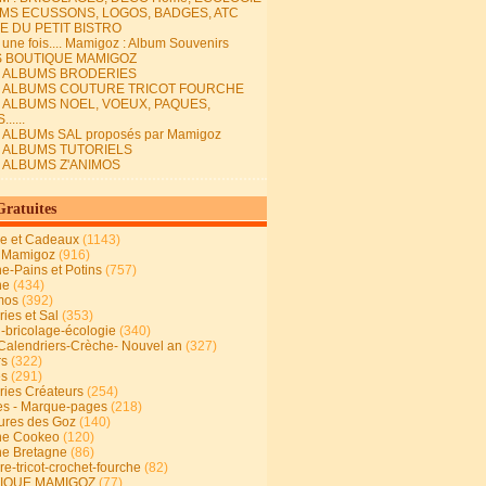
MS ECUSSONS, LOGOS, BADGES, ATC
E DU PETIT BISTRO
it une fois.... Mamigoz : Album Souvenirs
S BOUTIQUE MAMIGOZ
E ALBUMS BRODERIES
E ALBUMS COUTURE TRICOT FOURCHE
E ALBUMS NOEL, VOEUX, PAQUES,
.....
 ALBUMs SAL proposés par Mamigoz
E ALBUMS TUTORIELS
E ALBUMS Z'ANIMOS
Gratuites
ie et Cadeaux
(1143)
 Mamigoz
(916)
ne-Pains et Potins
(757)
ne
(434)
mos
(392)
ies et Sal
(353)
n-bricolage-écologie
(340)
Calendriers-Crèche- Nouvel an
(327)
rs
(322)
es
(291)
ries Créateurs
(254)
s - Marque-pages
(218)
ures des Goz
(140)
ne Cookeo
(120)
ne Bretagne
(86)
e-tricot-crochet-fourche
(82)
IQUE MAMIGOZ
(77)