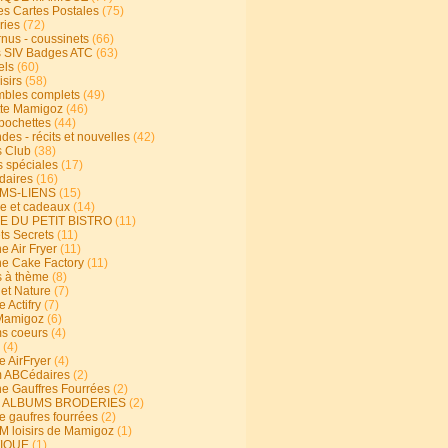
s Cartes Postales
(75)
ries
(72)
rnus - coussinets
(66)
 SIV Badges ATC
(63)
els
(60)
isirs
(58)
bles complets
(49)
te Mamigoz
(46)
-pochettes
(44)
es - récits et nouvelles
(42)
 Club
(38)
s spéciales
(17)
aires
(16)
MS-LIENS
(15)
ie et cadeaux
(14)
E DU PETIT BISTRO
(11)
ts Secrets
(11)
e Air Fryer
(11)
ne Cake Factory
(11)
s à thème
(8)
 et Nature
(7)
e Actifry
(7)
Mamigoz
(6)
s coeurs
(4)
(4)
e AirFryer
(4)
 ABCédaires
(2)
ne Gauffres Fourrées
(2)
E ALBUMS BRODERIES
(2)
e gaufres fourrées
(2)
 loisirs de Mamigoz
(1)
IQUE
(1)