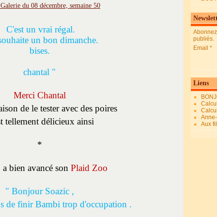
Newslet
C'est un vrai régal.
Abonnez-
 souhaite un bon dimanche.
publiés.
Email
bises.
chantal "
Liens
Merci Chantal
BONJ
Calcul
aison de le tester avec des poires
Calcul
Anne-M
st tellement délicieux ainsi
Aux fi
*
7
a bien avancé son
Plaid Zoo
" Bonjour Soazic ,
s de finir Bambi trop d'occupation .