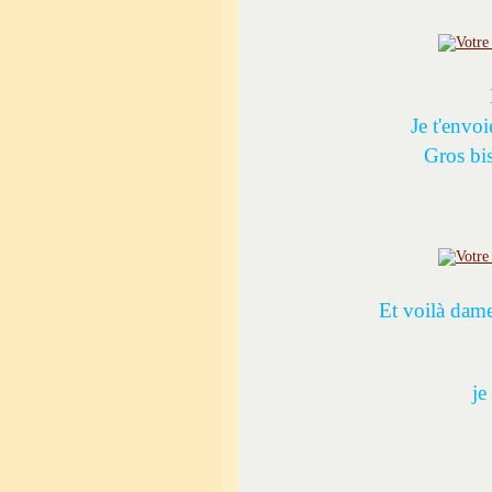
Je t'envo
Gros bi
Et voilà dame
je