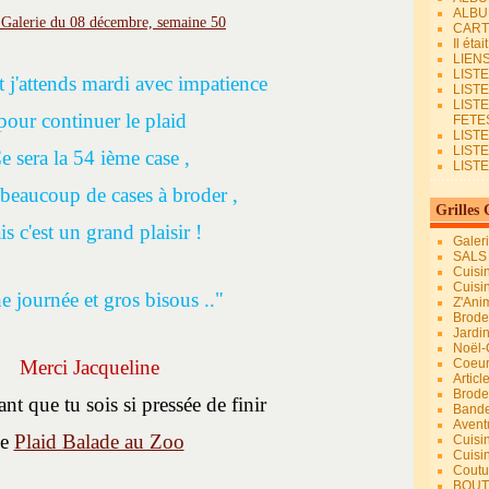
ALBU
CART
Il éta
LIEN
LIST
 j'attends mardi avec impatience
LIST
LIST
our continuer le plaid
FETES.
LISTE
LIST
e sera la 54 ième case ,
LIST
beaucoup de cases à broder ,
Grilles 
s c'est un grand plaisir !
Galer
SALS
Cuisi
Cuisi
 journée et gros bisous .."
Z'Ani
Broder
Jardi
Noël-
Merci Jacqueline
Coeu
Articl
Brode
nt que tu sois si pressée de finir
Bande
Avent
le
Plaid Balade au Zoo
Cuisi
Cuisi
Coutur
BOUT