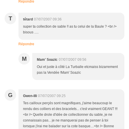
Répondre
T
tétard
07/07/2007 09:36
super ta collection de sable !! as tu celui de la Baule ? <br />
bisous .....
Répondre
M
Mam' Soazic
07/07/2007 09:56
Oui et juste à côté La Turballe etcmaiss bizarrement
pas la Vendée !Mam' Soazic
G
Gwen-illi
07/07/2007 09:25
Tes cailloux perçés sont magnifiques, j'aime beaucoup le
rendu des colliers et des bracelets... c'est vraiment GEANT !!!
<br /> Quelle drole d'idée de collectionner du sable, je ne
connaissais pas... je ne manquerai pas de penser à toi
lorsque j'irai me balader sur la cote basque....<br /> Bonne