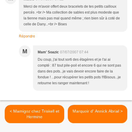
Merci de m'avoir offert deux bracelets de tes petits cailloux
percés .<br /> Ma collection de sables est plus modeste que
la tienne mais pas mal quand même ; rien bien sûr à coté de
celle de Dany...<br /> Bises
Répondre
M
Mam' Soazic
07/07/2007 07:44
Du coup, j'ai tout sorti des étagères et je l'ai ai
compté : 87 tout pile-poil et encore 6 qui ne sont pas
dans des pots...je vais devoir encore faire de la
fondue ! ...pour récupérer les petits pots !!!Bisous...je
retourne les ranger maintenant !
< Mamigoz chez Triskell et
Marquoir d' Annick Abrial >
Hermine