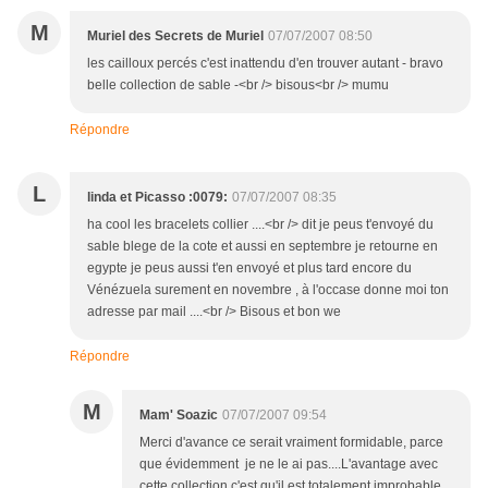
M
Muriel des Secrets de Muriel
07/07/2007 08:50
les cailloux percés c'est inattendu d'en trouver autant - bravo
belle collection de sable -<br /> bisous<br /> mumu
Répondre
L
linda et Picasso :0079:
07/07/2007 08:35
ha cool les bracelets collier ....<br /> dit je peus t'envoyé du
sable blege de la cote et aussi en septembre je retourne en
egypte je peus aussi t'en envoyé et plus tard encore du
Vénézuela surement en novembre , à l'occase donne moi ton
adresse par mail ....<br /> Bisous et bon we
Répondre
M
Mam' Soazic
07/07/2007 09:54
Merci d'avance ce serait vraiment formidable, parce
que évidemment je ne le ai pas....L'avantage avec
cette collection c'est qu'il est totalement improbable