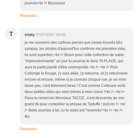
journée<br /> Bizzouxxx
Répondre
T
trinity
07/07/2007 09:06
je me souviens des cailloux percés que j'avais trouvés très
sympas, les photos d'aujourd'hui confirme ma première idée,
ils sont superbes.<br /> Bravo pour cette collection de sable
"impressionnante" un jour tu pourras te faire TA PLAGE, qui
aura la particularité d'être cosmopolite.<br /> <br /> Puis
Collonge la Rouge, j'y suis allée, j'y retourne, et j'y retournerai
encore et encore, même si je connais chaque rue, je ne m'en
lasse pas, c'est tellement beau ! C'est comme Collioure voilà
deux petites villes qui sont chères à mon coeur !<br /> <br />
Peux-tu remercier Monsieur TACOZ , il est descendu de son
grand Bi pour compléter la phrase de Tartuffe ! (lol)<br /> <br
/> Belle journée à toi, ici le soleil est "reviendu"<br /> <br />
Biz
Répondre