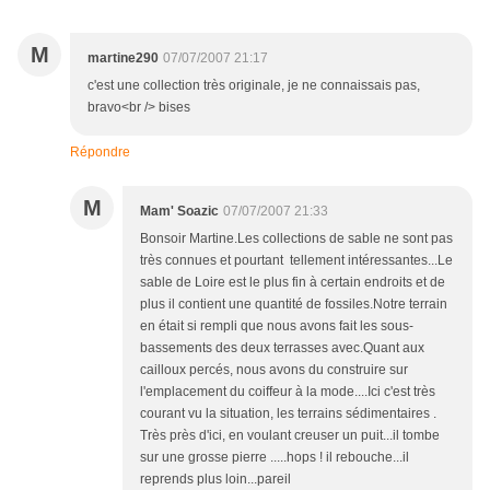
M
martine290
07/07/2007 21:17
c'est une collection très originale, je ne connaissais pas,
bravo<br /> bises
Répondre
M
Mam' Soazic
07/07/2007 21:33
Bonsoir Martine.Les collections de sable ne sont pas
très connues et pourtant tellement intéressantes...Le
sable de Loire est le plus fin à certain endroits et de
plus il contient une quantité de fossiles.Notre terrain
en était si rempli que nous avons fait les sous-
bassements des deux terrasses avec.Quant aux
cailloux percés, nous avons du construire sur
l'emplacement du coiffeur à la mode....Ici c'est très
courant vu la situation, les terrains sédimentaires .
Très près d'ici, en voulant creuser un puit...il tombe
sur une grosse pierre .....hops ! il rebouche...il
reprends plus loin...pareil