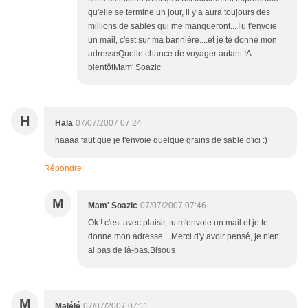
qu'elle se termine un jour, il y a aura toujours des
millions de sables qui me manqueront...Tu t'envoie
un mail, c'est sur ma bannière....et je te donne mon
adresseQuelle chance de voyager autant !A
bientôtMam' Soazic
H
Hala
07/07/2007 07:24
haaaa faut que je t'envoie quelque grains de sable d'ici :)
Répondre
M
Mam' Soazic
07/07/2007 07:46
Ok ! c'est avec plaisir, tu m'envoie un mail et je te
donne mon adresse....Merci d'y avoir pensé, je n'en
ai pas de là-bas.Bisous
M
Malélé
07/07/2007 07:11