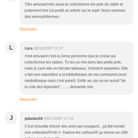
Très amusant moi aussi je collectionne les pots de sable et
justement hier j'ai posté un article sur le sujet. Nous sommes
des arenophiliennes
Répondre
L
Lara
09/10/2007 13:27
c'est amusant c'est la 2eme personne que je croise qui
collectionne les sables. Tu les as mis dans des petits pots,
mais la 1ere elle en fait des tableaux. Vraiment superbes. Elle
a fait une exposition a la bibliotheque de ma communes (euh
mediatheque mais c'est pareil). Enfin au cas ou en aurait "de
la cote des legendes" ........ demande moi .
Répondre
J
jabadao59
09/07/2007 07:54
C'est chouette d'avoir des amis qui voyagent... ça fait monter
une collection!!!!<br /> J'adore les cailloux!!!! ça donne un côté