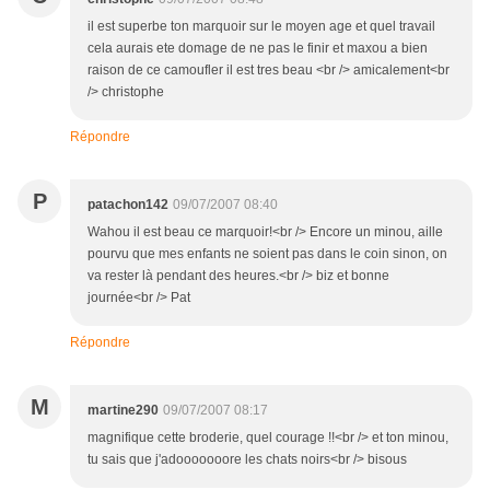
il est superbe ton marquoir sur le moyen age et quel travail
cela aurais ete domage de ne pas le finir et maxou a bien
raison de ce camoufler il est tres beau <br /> amicalement<br
/> christophe
Répondre
P
patachon142
09/07/2007 08:40
Wahou il est beau ce marquoir!<br /> Encore un minou, aille
pourvu que mes enfants ne soient pas dans le coin sinon, on
va rester là pendant des heures.<br /> biz et bonne
journée<br /> Pat
Répondre
M
martine290
09/07/2007 08:17
magnifique cette broderie, quel courage !!<br /> et ton minou,
tu sais que j'adooooooore les chats noirs<br /> bisous