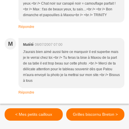
yeux.<br /> Chat noir sur canapé noir = camouflage parfait !
<br /> Max : t'as de beaux yeux, tu sais....<br /> <br /> Bon
dimanche et papouilles à Maxou<br /> <br /> TRINITY
Répondre
M
Malélé
08/07/2007 07:00
J'aurais bien aimé aussi faire ce marquoir il est superbe mais
je le verrai chez toi.<br /> Tu feras la bise à Maxou de la part
de sa tatie il est trop beau sur cette photo .<br /> Merci de ta
délicate attention pour le tableau souvenir dès que Patou
m'aura envoyé la photo je la mettrai sur mon site.<br /> Bisous
à tous
Répondre
< Mes petits cailloux
Grilles biscornu Breton >