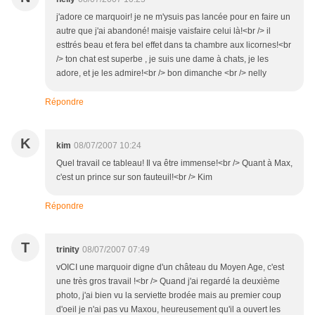
j'adore ce marquoir! je ne m'ysuis pas lancée pour en faire un
autre que j'ai abandoné! maisje vaisfaire celui là!<br /> il
esttrés beau et fera bel effet dans ta chambre aux licornes!<br
/> ton chat est superbe , je suis une dame à chats, je les
adore, et je les admire!<br /> bon dimanche <br /> nelly
Répondre
K
kim
08/07/2007 10:24
Quel travail ce tableau! Il va être immense!<br /> Quant à Max,
c'est un prince sur son fauteuil!<br /> Kim
Répondre
T
trinity
08/07/2007 07:49
vOICI une marquoir digne d'un château du Moyen Age, c'est
une très gros travail !<br /> Quand j'ai regardé la deuxième
photo, j'ai bien vu la serviette brodée mais au premier coup
d'oeil je n'ai pas vu Maxou, heureusement qu'il a ouvert les