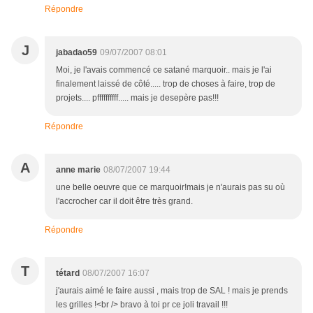
Répondre
J
jabadao59
09/07/2007 08:01
Moi, je l'avais commencé ce satané marquoir.. mais je l'ai
finalement laissé de côté..... trop de choses à faire, trop de
projets.... pffffffffff..... mais je desepère pas!!!
Répondre
A
anne marie
08/07/2007 19:44
une belle oeuvre que ce marquoir!mais je n'aurais pas su où
l'accrocher car il doit être très grand.
Répondre
T
tétard
08/07/2007 16:07
j'aurais aimé le faire aussi , mais trop de SAL ! mais je prends
les grilles !<br /> bravo à toi pr ce joli travail !!!