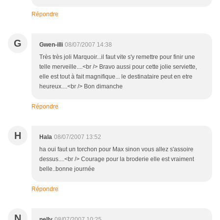
Répondre
G
Gwen-illi
08/07/2007 14:38
Très très joli Marquoir...il faut vite s'y remettre pour finir une
telle merveille....<br /> Bravo aussi pour cette jolie serviette,
elle est tout à fait magnifique... le destinataire peut en etre
heureux....<br /> Bon dimanche
Répondre
H
Hala
08/07/2007 13:52
ha oui faut un torchon pour Max sinon vous allez s'assoire
dessus....<br /> Courage pour la broderie elle est vraiment
belle..bonne journée
Répondre
N
nelly
08/07/2007 10:25