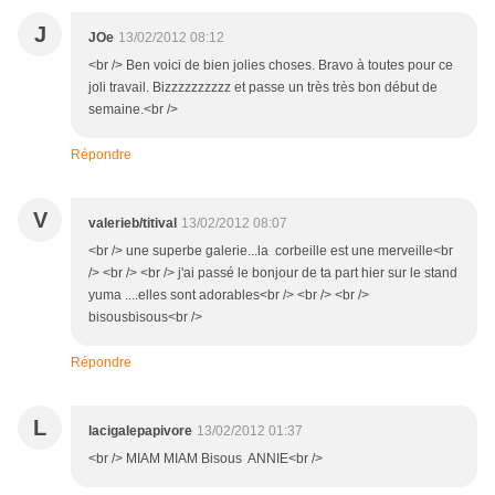
J
JOe
13/02/2012 08:12
<br /> Ben voici de bien jolies choses. Bravo à toutes pour ce
joli travail. Bizzzzzzzzzz et passe un très très bon début de
semaine.<br />
Répondre
V
valerieb/titival
13/02/2012 08:07
<br /> une superbe galerie...la corbeille est une merveille<br
/> <br /> <br /> j'ai passé le bonjour de ta part hier sur le stand
yuma ....elles sont adorables<br /> <br /> <br />
bisousbisous<br />
Répondre
L
lacigalepapivore
13/02/2012 01:37
<br /> MIAM MIAM Bisous ANNIE<br />