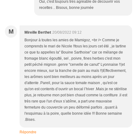
Oui, c'est toujours très agréable de découvrir vos
recettes .. Bisous, bonne journée
M
Mireille Berthet
20/08/2022 09:12
Bonjour à toutes les amies de Mamigoz, <br /> Comme je
comprends le mari de Nicole !!tous les jours cet été , je tartine
ce que tu appelles la" Bouine Sarthoise" car ce mélange de
fromage blanc égoutté, sel , poivre, fines herbes c'est mon
petit péché mignon .genre "cervelle de canut" Lyonnaise !'(et
encore mieux, sur la tranche de pain au maïs !!)Effectivement,
les arômes sont bien meilleurs au moins après un jour
d'attente .Pareil, pour la sauce tomate maison , qu'est ce
qu'on est contents d’ouvrir un bocal l’hiver .Mais je ne stérilise
plus, je retourne mon pot bien chaud comme la confiture .il est
très rare que l'un d'eux s’abîme, a part une mauvaise
fermeture du couvercle un peu déformé parfois ..quant à
l'esquimau à la poire, quelle bonne idée !!! Bonne semaine
.Bises.
Répondre