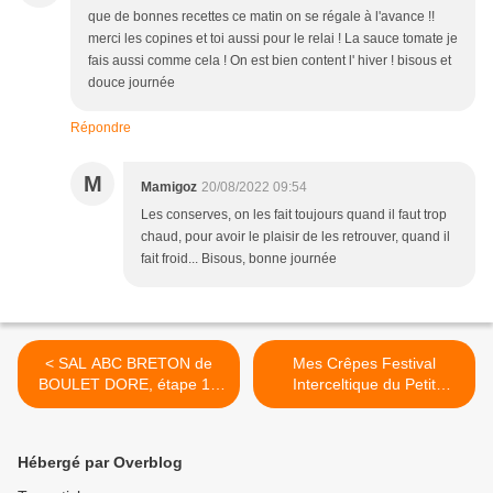
que de bonnes recettes ce matin on se régale à l'avance !!
merci les copines et toi aussi pour le relai ! La sauce tomate je
fais aussi comme cela ! On est bien content l' hiver ! bisous et
douce journée
Répondre
M
Mamigoz
20/08/2022 09:54
Les conserves, on les fait toujours quand il faut trop
chaud, pour avoir le plaisir de les retrouver, quand il
fait froid... Bisous, bonne journée
< SAL ABC BRETON de
Mes Crêpes Festival
BOULET DORE, étape 16
Interceltique du Petit
suite
Bistro.... >
Hébergé par Overblog