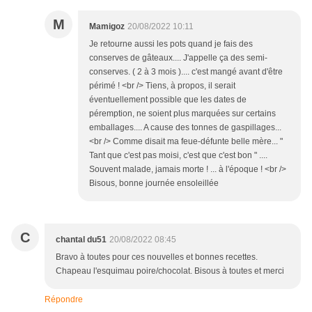
M
Mamigoz
20/08/2022 10:11
Je retourne aussi les pots quand je fais des
conserves de gâteaux.... J'appelle ça des semi-
conserves. ( 2 à 3 mois ).... c'est mangé avant d'être
périmé ! <br /> Tiens, à propos, il serait
éventuellement possible que les dates de
péremption, ne soient plus marquées sur certains
emballages.... A cause des tonnes de gaspillages...
<br /> Comme disait ma feue-défunte belle mère... "
Tant que c'est pas moisi, c'est que c'est bon " ....
Souvent malade, jamais morte ! ... à l'époque ! <br />
Bisous, bonne journée ensoleillée
C
chantal du51
20/08/2022 08:45
Bravo à toutes pour ces nouvelles et bonnes recettes.
Chapeau l'esquimau poire/chocolat. Bisous à toutes et merci
Répondre