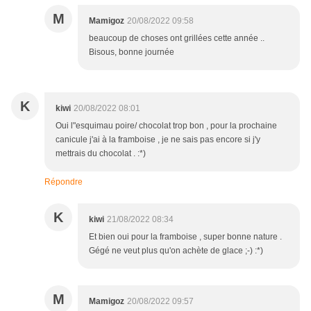
M
Mamigoz
20/08/2022 09:58
beaucoup de choses ont grillées cette année ..
Bisous, bonne journée
K
kiwi
20/08/2022 08:01
Oui l"esquimau poire/ chocolat trop bon , pour la prochaine
canicule j'ai à la framboise , je ne sais pas encore si j'y
mettrais du chocolat . :*)
Répondre
K
kiwi
21/08/2022 08:34
Et bien oui pour la framboise , super bonne nature .
Gégé ne veut plus qu'on achète de glace ;-) :*)
M
Mamigoz
20/08/2022 09:57