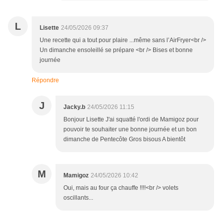
L
Lisette
24/05/2026 09:37
Une recette qui a tout pour plaire ...même sans l’AirFryer<br />
Un dimanche ensoleillé se prépare <br /> Bises et bonne
journée
Répondre
J
Jacky.b
24/05/2026 11:15
Bonjour Lisette J'ai squatté l'ordi de Mamigoz pour
pouvoir te souhaiter une bonne journée et un bon
dimanche de Pentecôte Gros bisous A bientôt
M
Mamigoz
24/05/2026 10:42
Oui, mais au four ça chauffe !!!!<br /> volets
oscillants...