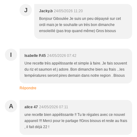
J
Jacky.b
24/05/2026 11:20
Bonjour Giboulée Je suis un peu dépaysé sur cet
ordi mais je te souhaite un très bon dimanche
ensoleillé (pas trop quand même) Gros bisous
I
Isabelle P.45
24/05/2026 07:42
Une recette très appétissante et simple à faire. Je fais souvent
du riz et saumon et j adore. Bon dimanche bien au frais ...les
températures seront pires demain dans notre region . Bisous
Répondre
A
alice 47
24/05/2026 07:11
une recette bien appétissante !! Tu te régales avec ce nouvel
appareil !!! Merci pour le partage !!Gros bisous et reste au frais
, il fait déjà 22 !