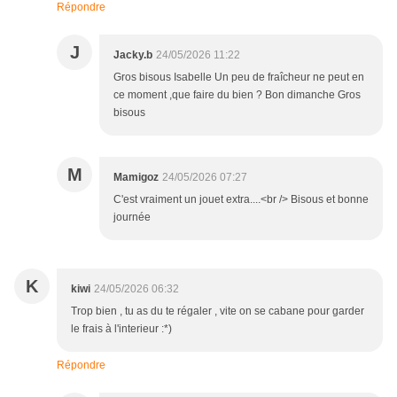
Répondre
J
Jacky.b
24/05/2026 11:22
Gros bisous Isabelle Un peu de fraîcheur ne peut en
ce moment ,que faire du bien ? Bon dimanche Gros
bisous
M
Mamigoz
24/05/2026 07:27
C'est vraiment un jouet extra....<br /> Bisous et bonne
journée
K
kiwi
24/05/2026 06:32
Trop bien , tu as du te régaler , vite on se cabane pour garder
le frais à l'interieur :*)
Répondre