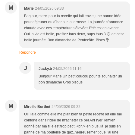
M
Marie
24/05/2026 09:33
Bonjour, merci pour ta recette qui fait envie, une bonne idée
pour déjeuner ou dîner sur la terrasse. La journée s'annonce
chaude avec ces températures élevées l'été est en avance.
Oui la vie est belle, profitez tous deux, oups tous 3 😉 de cette
belle journée. Bon dimanche de Pentecôte. Bises 💐
Répondre
J
Jacky.b
24/05/2026 11:16
Bonjour Marie Un petit coucou pour te souhaiter un
bon dimanche Gros bisous
M
Mireille Berthet
24/05/2026 09:22
OH lala comme elle me plait bien ta petite recette !et elle me
conforte dans l'idée de m'acheter ce bel AirFryer !lemien
donné par ma fille est trop petit .<br /> en plus, là, je suis en
panne de ma bouteille de gaz..heureusement que j'ai une