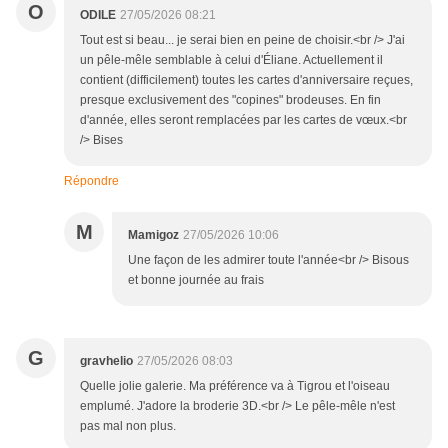
O
ODILE
27/05/2026 08:21
Tout est si beau... je serai bien en peine de choisir.<br /> J'ai
un pêle-mêle semblable à celui d'Éliane. Actuellement il
contient (difficilement) toutes les cartes d'anniversaire reçues,
presque exclusivement des "copines" brodeuses. En fin
d'année, elles seront remplacées par les cartes de vœux.<br
/> Bises
Répondre
M
Mamigoz
27/05/2026 10:06
Une façon de les admirer toute l'année<br /> Bisous
et bonne journée au frais
G
gravhelio
27/05/2026 08:03
Quelle jolie galerie. Ma préférence va à Tigrou et l'oiseau
emplumé. J'adore la broderie 3D.<br /> Le pêle-mêle n'est
pas mal non plus.