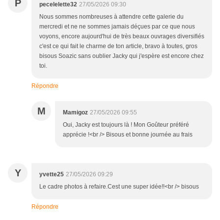
P
pecelelette32
27/05/2026 09:30
Nous sommes nombreuses à attendre cette galerie du
mercredi et ne ne sommes jamais déçues par ce que nous
voyons, encore aujourd'hui de très beaux ouvrages diversifiés
c'est ce qui fait le charme de ton article, bravo à toutes, gros
bisous Soazic sans oublier Jacky qui j'espère est encore chez
toi.
Répondre
M
Mamigoz
27/05/2026 09:55
Oui, Jacky est toujours là ! Mon Goûteur préféré
apprécie !<br /> Bisous et bonne journée au frais
Y
yvette25
27/05/2026 09:29
Le cadre photos à refaire.Cest une super idée!!<br /> bisous
Répondre