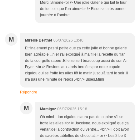
Merci Simone<br /> Une jolie Galerie qui fait le tour
de tout ce que l'on aime<br /> Bisous et très bonne
journée à l'ombre
M
Mireille Berthet
06/07/2026 13:40
Et finalement pas si petite que ça cette jolie et bonne galerie
bien agréable ...hier j'ai expliqué à ma fille la recette du flan
de ta courgette rapée .Elle se sert beaucoup aussi de son Air
Fryer .<br /> Restons aux abris bercées par notre copain
cigalou qui se frotte les ailes tôt le matin jusqu'à tard le soir .il
n'a pas une minute de repos .<br /> Bises.Mimi
Répondre
M
Mamigoz
06/07/2026 15:18
Oh mimi... ton cigalou n'aura pas de copine s'il se
frotte les ailes <br /> Jocelyne, nous expliqué que ça
venait de la contraction du ventre... <br /> il doit avoir
de sacrées tablettes de chocolat...<br /> Les 2 be 3