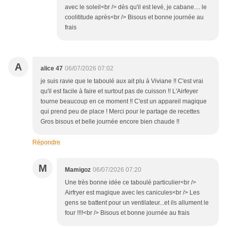
avec le soleil<br /> dès qu'il est levé, je cabane.... le
coolititude après<br /> Bisous et bonne journée au
frais
A
alice 47
06/07/2026 07:02
je suis ravie que le taboulé aux ait plu à Viviane !! C'est vrai
qu'il est facile à faire et surtout pas de cuisson !! L'Airfeyer
tourne beaucoup en ce moment !! C'est un appareil magique
qui prend peu de place ! Merci pour le partage de recettes
Gros bisous et belle journée encore bien chaude !!
Répondre
M
Mamigoz
06/07/2026 07:20
Une très bonne idée ce taboulé particulier<br />
Airfryer est magique avec les canicules<br /> Les
gens se battent pour un ventilateur...et ils allument le
four !!!!<br /> Bisous et bonne journée au frais