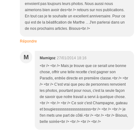
envoient pas toujours leurs photos. Nous aussi nous
aimerions bien avoir des<br /> retours sur nos publications.
En tout cas je te souhaite un excellent anniversaire. Pour ce
qui est de la béatification de Marthe ... J'en parlerai dans un
de nos prochains articles. Bisous<br />
Répondre
M
Mamigoz
27/01/2014 18:16
<br /> <br /> Mais je trouve que ce serait une bonne
chose, offrir une telle recette c'est gagner son
Paradis, entrée directe en première classe.<br /> <br
/> <br /> C'est vrai que peu de personnes renvoient
les photos, pourtant pour nous, c'est la seule façon
de savoir que notre travail a servi à quelque chose.
<br /> <br /> <br /> Ce soir c'est Champagne, gateau
et bougiesssssssssssssssssss<br /> <br /> <br /> je
t'en mets une part de côté.<br /> <br /> <br /> Bisous,
belle soirée<br /> <br /> <br /> <br />