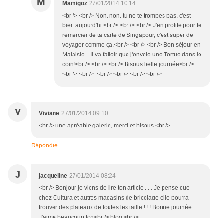
M
Mamigoz
27/01/2014 10:14
<br /> <br /> Non, non, tu ne te trompes pas, c'est
bien aujourd'hi.<br /> <br /> <br /> J'en profite pour te
remercier de ta carte de Singapour, c'est super de
voyager comme ça.<br /> <br /> <br /> Bon séjour en
Malaisie... Il va falloir que j'envoie une Tortue dans le
coin!<br /> <br /> <br /> Bisous belle journée<br />
<br /> <br /> <br /> <br /> <br /> <br />
V
Viviane
27/01/2014 09:10
<br /> une agréable galerie, merci et bisous.<br />
Répondre
J
jacqueline
27/01/2014 08:24
<br /> Bonjour je viens de lire ton article . . . Je pense que
chez Cultura et autres magasins de bricolage elle pourra
trouver des plateaux de toutes les taille ! ! ! Bonne journée
J'aime beaucoup ton<br /> blog.<br />