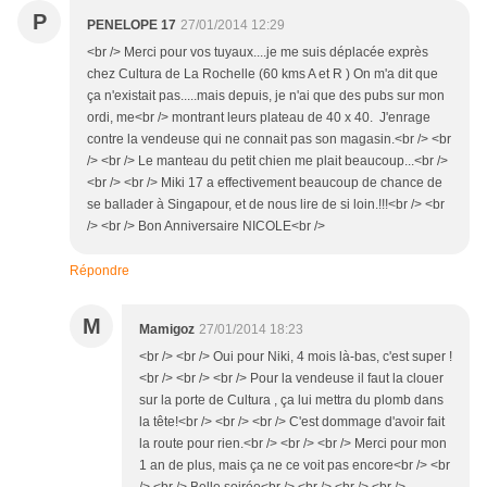
P
PENELOPE 17
27/01/2014 12:29
<br /> Merci pour vos tuyaux....je me suis déplacée exprès
chez Cultura de La Rochelle (60 kms A et R ) On m'a dit que
ça n'existait pas.....mais depuis, je n'ai que des pubs sur mon
ordi, me<br /> montrant leurs plateau de 40 x 40. J'enrage
contre la vendeuse qui ne connait pas son magasin.<br /> <br
/> <br /> Le manteau du petit chien me plait beaucoup...<br />
<br /> <br /> Miki 17 a effectivement beaucoup de chance de
se ballader à Singapour, et de nous lire de si loin.!!!<br /> <br
/> <br /> Bon Anniversaire NICOLE<br />
Répondre
M
Mamigoz
27/01/2014 18:23
<br /> <br /> Oui pour Niki, 4 mois là-bas, c'est super !
<br /> <br /> <br /> Pour la vendeuse il faut la clouer
sur la porte de Cultura , ça lui mettra du plomb dans
la tête!<br /> <br /> <br /> C'est dommage d'avoir fait
la route pour rien.<br /> <br /> <br /> Merci pour mon
1 an de plus, mais ça ne ce voit pas encore<br /> <br