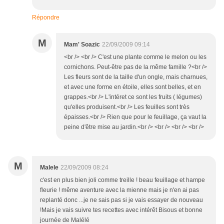
Répondre
M
Mam' Soazic
22/09/2009 09:14
<br /> <br /> C'est une plante comme le melon ou les
cornichons. Peut-être pas de la même famille ?<br />
Les fleurs sont de la taille d'un ongle, mais charnues,
et avec une forme en étoile, elles sont belles, et en
grappes.<br /> L'intéret ce sont les fruits ( légumes)
qu'elles produisent.<br /> Les feuilles sont très
épaisses.<br /> Rien que pour le feuillage, ça vaut la
peine d'être mise au jardin.<br /> <br /> <br /> <br />
M
Malele
22/09/2009 08:24
c'est en plus bien joli comme treille ! beau feuillage et hampe
fleurie ! même aventure avec la mienne mais je n'en ai pas
replanté donc ...je ne sais pas si je vais essayer de nouveau
!Mais je vais suivre tes recettes avec intérêt Bisous et bonne
journée de Malélé