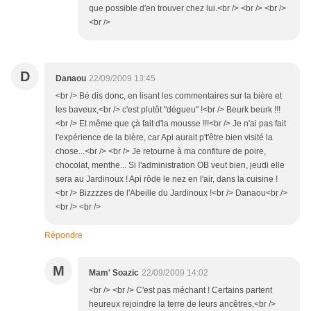
que possible d'en trouver chez lui.<br /> <br /> <br />
<br />
D
Danaou
22/09/2009 13:45
<br /> Bé dis donc, en lisant les commentaires sur la bière et
les baveux,<br /> c'est plutôt "dégueu" !<br /> Beurk beurk !!!
<br /> Et même que çà fait d'la mousse !!!<br /> Je n'ai pas fait
l'expérience de la bière, car Api aurait p't'être bien visité la
chose...<br /> <br /> Je retourne à ma confiture de poire,
chocolat, menthe... Si l'administration OB veut bien, jeudi elle
sera au Jardinoux ! Api rôde le nez en l'air, dans la cuisine !
<br /> Bizzzzes de l'Abeille du Jardinoux !<br /> Danaou<br />
<br /> <br />
Répondre
M
Mam' Soazic
22/09/2009 14:02
<br /> <br /> C'est pas méchant ! Certains partent
heureux rejoindre la terre de leurs ancêtres,<br />