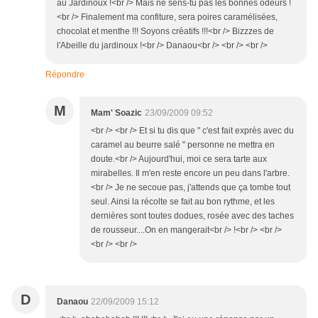
au Jardinoux !<br /> Mais ne sens-tu pas les bonnes odeurs !
<br /> Finalement ma confiture, sera poires caramélisées,
chocolat et menthe !!! Soyons créatifs !!!<br /> Bizzzes de
l'Abeille du jardinoux !<br /> Danaou<br /> <br /> <br />
Répondre
M
Mam' Soazic
23/09/2009 09:52
<br /> <br /> Et si tu dis que " c'est fait exprès avec du
caramel au beurre salé " personne ne mettra en
doute.<br /> Aujourd'hui, moi ce sera tarte aux
mirabelles. Il m'en reste encore un peu dans l'arbre.
<br /> Je ne secoue pas, j'attends que ça tombe tout
seul. Ainsi la récolte se fait au bon rythme, et les
dernières sont toutes dodues, rosée avec des taches
de rousseur....On en mangerait<br /> !<br /> <br />
<br /> <br />
D
Danaou
22/09/2009 15:12