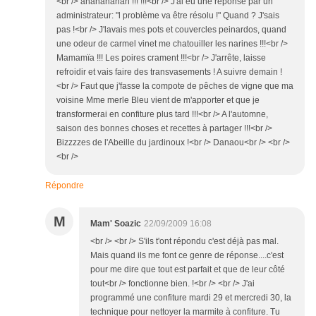
<br /> ahahahahah !!! !!!<br /> J'ai eu une réponse par un
administrateur: "l problème va être résolu !" Quand ? J'sais
pas !<br /> J'lavais mes pots et couvercles peinardos, quand
une odeur de carmel vinet me chatouiller les narines !!!<br />
Mamamïa !!! Les poires crament !!!<br /> J'arrête, laisse
refroidir et vais faire des transvasements ! A suivre demain !
<br /> Faut que j'fasse la compote de pêches de vigne que ma
voisine Mme merle Bleu vient de m'apporter et que je
transformerai en confiture plus tard !!!<br /> A l'automne,
saison des bonnes choses et recettes à partager !!!<br />
Bizzzzes de l'Abeille du jardinoux !<br /> Danaou<br /> <br />
<br />
Répondre
M
Mam' Soazic
22/09/2009 16:08
<br /> <br /> S'ils t'ont répondu c'est déjà pas mal.
Mais quand ils me font ce genre de réponse....c'est
pour me dire que tout est parfait et que de leur côté
tout<br /> fonctionne bien. !<br /> <br /> J'ai
programmé une confiture mardi 29 et mercredi 30, la
technique pour nettoyer la marmite à confiture. Tu