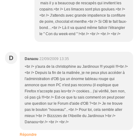
mais il y a beaucoup de rescapés qui invitent les
copains.<br /> Les limaces sont plus goulues.<br />
<br /> J'attends avec grande impatience ta confiture
de poire, chocolat et menthe.<br /> Si OB te fait faux-
bond....<br /> Là il va quand même falloir l'étrangler
le " Con du week-end " !<br /> <br /> <br /> <br />
D
Danaou
22/09/2009 13:35
<br /> y'aura de la christophine au Jardinoux !!! youpiii !!!<br />
<br /> Depuis la fin de la matinée, je ne peux plus accéder à
l'administration d'OB (ya un énorme tableau rouge qui
annonce que mon PC n'est pas reconnu (il explique que
Firefox n'accepte pas les<br /> cookies... j'ai vérifié, ben non,
cé pas çà !!!<br /> Est-ce que tu sais comment on peut poser
une question sur le Forum d'aide d'OB ?<br /> Je ne trouve
pas le bouton "nouveau"...<br /> Pour toi, cela semble aller
mieux !<br /> Bizzzzes de l'Abeille du Jardinoux !<br />
Danaou<br /> <br /> <br />
Répondre