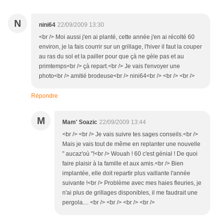
N
nini64
22/09/2009 13:30
<br /> Moi aussi j'en ai planté, cette année j'en ai récolté 60
environ, je la fais courrir sur un grillage, l'hiver il faut la couper
au ras du sol et la pailler pour que çà ne gèle pas et au
primtemps<br /> çà repart.<br /> Je vais t'envoyer une
photo<br /> amitié brodeuse<br /> nini64<br /> <br /> <br />
Répondre
M
Mam' Soazic
22/09/2009 13:44
<br /> <br /> Je vais suivre tes sages conseils.<br />
Mais je vais tout de même en replanter une nouvelle
" aucaz'où "!<br /> Wouah ! 60 c'est génial ! De quoi
faire plaisir à la famille et aux amis.<br /> Bien
implantée, elle doit repartir plus vaillante l'année
suivante !<br /> Problème avec mes haies fleuries, je
n'ai plus de grillages disponibles, il me faudrait une
pergola.... <br /> <br /> <br /> <br />