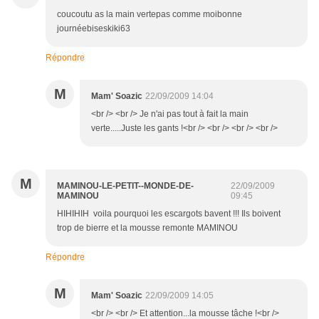
coucoutu as la main vertepas comme moibonne
journéebiseskiki63
Répondre
M
Mam' Soazic
22/09/2009 14:04
<br /> <br /> Je n'ai pas tout à fait la main
verte.....Juste les gants !<br /> <br /> <br /> <br />
M
MAMINOU-LE-PETIT--MONDE-DE-
22/09/2009
MAMINOU
09:45
HIHIHIH voila pourquoi les escargots bavent !!! Ils boivent
trop de bierre et la mousse remonte MAMINOU
Répondre
M
Mam' Soazic
22/09/2009 14:05
<br /> <br /> Et attention...la mousse tâche !<br />