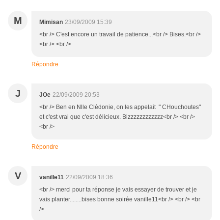
M
Mimisan
23/09/2009 15:39
<br /> C'est encore un travail de patience...<br /> Bises.<br />
<br /> <br />
Répondre
J
JOe
22/09/2009 20:53
<br /> Ben en Nlle Clédonie, on les appelait " CHouchoutes"
et c'est vrai que c'est délicieux. Bizzzzzzzzzzzz<br /> <br />
<br />
Répondre
V
vanille11
22/09/2009 18:36
<br /> merci pour ta réponse je vais essayer de trouver et je
vais planter........bises bonne soirée vanille11<br /> <br /> <br
/>