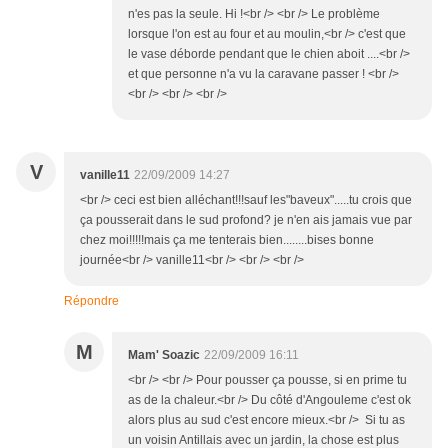
n'es pas la seule. Hi !<br /> <br /> Le problème
lorsque l'on est au four et au moulin,<br /> c'est que
le vase déborde pendant que le chien aboit ....<br />
et que personne n'a vu la caravane passer ! <br />
<br /> <br /> <br />
V
vanille11
22/09/2009 14:27
<br /> ceci est bien alléchant!!!sauf les"baveux".....tu crois que
ça pousserait dans le sud profond? je n'en ais jamais vue par
chez moi!!!!!mais ça me tenterais bien........bises bonne
journée<br /> vanille11<br /> <br /> <br />
Répondre
M
Mam' Soazic
22/09/2009 16:11
<br /> <br /> Pour pousser ça pousse, si en prime tu
as de la chaleur.<br /> Du côté d'Angouleme c'est ok
alors plus au sud c'est encore mieux.<br /> Si tu as
un voisin Antillais avec un jardin, la chose est plus