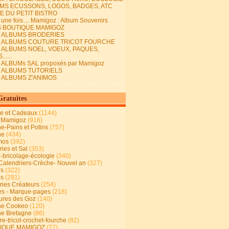
MS ECUSSONS, LOGOS, BADGES, ATC
E DU PETIT BISTRO
it une fois.... Mamigoz : Album Souvenirs
S BOUTIQUE MAMIGOZ
E ALBUMS BRODERIES
E ALBUMS COUTURE TRICOT FOURCHE
E ALBUMS NOEL, VOEUX, PAQUES,
.....
 ALBUMs SAL proposés par Mamigoz
E ALBUMS TUTORIELS
E ALBUMS Z'ANIMOS
Gratuites
ie et Cadeaux
(1144)
 Mamigoz
(916)
ne-Pains et Potins
(757)
ne
(434)
mos
(392)
ies et Sal
(353)
n-bricolage-écologie
(340)
Calendriers-Crèche- Nouvel an
(327)
rs
(322)
es
(291)
ries Créateurs
(254)
s - Marque-pages
(218)
ures des Goz
(140)
ne Cookeo
(120)
ne Bretagne
(86)
e-tricot-crochet-fourche
(82)
IQUE MAMIGOZ
(77)