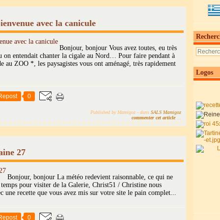
bienvenue avec la canicule
Recherc
Bonjour, bonjour Vous avez toutes, eu très
u on entendait chanter la cigale au Nord… Pour faire pendant à
ade au ZOO *, les paysagistes vous ont aménagé, très rapidement
Logos
Repost
0
Published by Mamigoz
-
dans
SALS Mamigoz
commenter cet article
…
aine 27
Bonjour, bonjour La météo redevient raisonnable, ce qui ne
emps pour visiter de la Galerie, Christ51 / Christine nous
 une recette que vous avez mis sur votre site le pain complet...
Repost
0