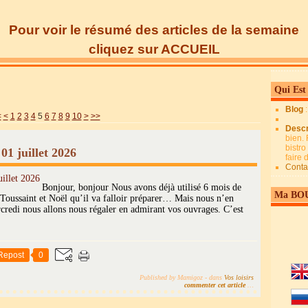
Pour voir le résumé des articles de la semaine
cliquez sur ACCUEIL
Qui Est
Blog
20
30
40
50
60
70
80
90
100
200
300
400
500
600
700
<
<
1
2
3
4
5
6
7
8
9
10
>
>>
Descr
bien. 
bistro
01 juillet 2026
faire
Conta
Bonjour, bonjour Nous avons déjà utilisé 6 mois de
Ma BO
Toussaint et Noël qu’il va falloir préparer… Mais nous n’en
di nous allons nous régaler en admirant vos ouvrages. C’est
Repost
0
Published by Mamigoz
-
dans
Vos loisirs
commenter cet article
…