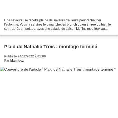
Une savoureuse recette pleine de saveurs d'ailleurs pour réchauffer
l'automne. Vous la servirez le dimanche, en brunch ou en entrée ou bien le
soir , après un potage, avec une salade de saison Muffins moelleux au
Massalé, chorizo, tomate et Emmental Il...
Plaid de Nathalie Trois : montage terminé
Publié le 24/12/2022 à 01:00
Par
Mamigoz