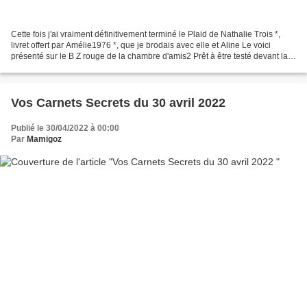
Cette fois j'ai vraiment définitivement terminé le Plaid de Nathalie Trois *,
livret offert par Amélie1976 *, que je brodais avec elle et Aline Le voici
présenté sur le B Z rouge de la chambre d'amis2 Prêt à être testé devant la
télé.... J'ai fait le...
Vos Carnets Secrets du 30 avril 2022
Publié le 30/04/2022 à 00:00
Par
Mamigoz