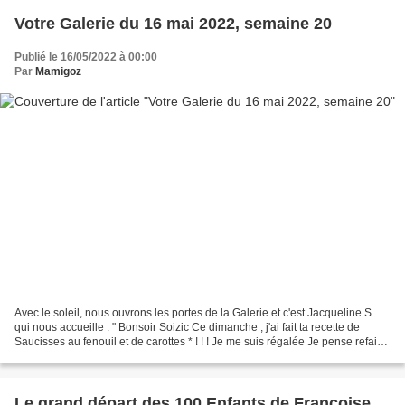
Votre Galerie du 16 mai 2022, semaine 20
Publié le 16/05/2022 à 00:00
Par
Mamigoz
Avec le soleil, nous ouvrons les portes de la Galerie et c'est Jacqueline S.
qui nous accueille : " Bonsoir Soizic Ce dimanche , j'ai fait ta recette de
Saucisses au fenouil et de carottes * ! ! ! Je me suis régalée Je pense refaire
cette recette , mon...
Le grand départ des 100 Enfants de Françoise