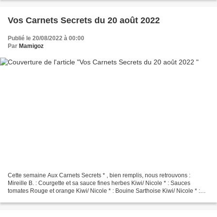
Vos Carnets Secrets du 20 août 2022
Publié le 20/08/2022 à 00:00
Par
Mamigoz
Cette semaine Aux Carnets Secrets * , bien remplis, nous retrouvons :
Mireille B. : Courgette et sa sauce fines herbes Kiwi/ Nicole * : Sauces
tomates Rouge et orange Kiwi/ Nicole * : Bouine Sarthoise Kiwi/ Nicole * :
Esquimau à la poire * Allez, c'est...