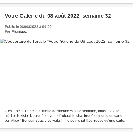
jambon fromage ( par...
Votre Galerie du 08 août 2022, semaine 32
Publié le 08/08/2022 à 00:00
Par
Mamigoz
C'est une toute petite Galerie de vacances cette semaine, mais elle a le
mérite d'exister Nous découvrons l'adorable chat brodé et monté en carte
par Alice " Bonsoir Soazic Le voila fini le petit chat !! Je trouve qu'une carte
lui va bien ! Merci pour...