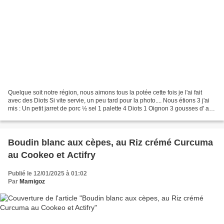
Quelque soit notre région, nous aimons tous la potée cette fois je l'ai fait
avec des Diots Si vite servie, un peu tard pour la photo.... Nous étions 3 j'ai
mis : Un petit jarret de porc ½ sel 1 palette 4 Diots 1 Oignon 3 gousses d' ail
½ chou pommé 4...
Boudin blanc aux cèpes, au Riz crémé Curcuma
au Cookeo et Actifry
Publié le 12/01/2025 à 01:02
Par
Mamigoz