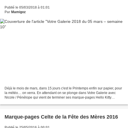
Publié le 05/03/2018 à 01:01
Par
Mamigoz
Déjà le mois de mars, dans 15 jours c'est le Printemps enfin sur papier, pour
la météo.... on verra. En attendant on se plonge dans Votre Galerie avec
Nicole / Pénélope qui vient de terminer ses marque-pages Hello Kitty
préparés pour la fille de son ophtalmo....
Marque-pages Celte de la Fête des Mères 2016
Publié le 25/05/2016 à 00:01