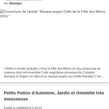
Par
Mamigoz
( Grilles à broder gratuites ) Pour la Fête des Mères j'ai reçu beaucoup de
cadeaux dont cet ensemble Celte magnifique provenant du Comptoir
Irlandais d' Angers Un stylo et un marque-pages aux motifs Irlandais C'est un
très bel ensemble argent, qui ne...
Petits Potins d'Automne, Jardin et Omelette très
mousseuse
Publié le 29/09/2016 à 00:01