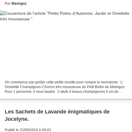
Par
Mamigoz
On commence par goûter cette petite recette pour rompre la monotonie : L'
Omelette Champignon-Chorizo très mousseuse du Petit Bistro de Mamigoz
Pour 1 personne, il vous faudra : 2 œufs 4 beaux champignons 5 cm de
chorizo Hachis d'ail et persil Sel et...
Les Sachets de Lavande énigmatiques de
Jocelyne.
Publié le 31/08/2016 à 00:01