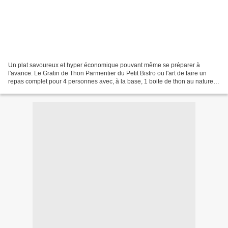
Un plat savoureux et hyper économique pouvant même se préparer à
l'avance. Le Gratin de Thon Parmentier du Petit Bistro ou l'art de faire un
repas complet pour 4 personnes avec, à la base, 1 boite de thon au naturel
de 200 gr Il vous faudra : 1 boite...