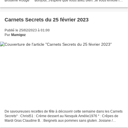
Broderie Rouge * " Bonjour, J'espère que vous allez bien. Je vous envoie la
suite de la broderie, un joli paon....
Carnets Secrets du 25 février 2023
Publié le 25/02/2023 à 01:00
Par
Mamigoz
De savoureuses recettes de fête à découvrir cette semaine dans les Carnets
Secrets* : Christ51 : Crème dessert au Nesquik Amélie1976 * : Crêpes de
Mardi Gras Claudine B. : Beignets aux pommes sans gluten. Josiane /
Pecelette : Moelleux aux pommes * Mettons...