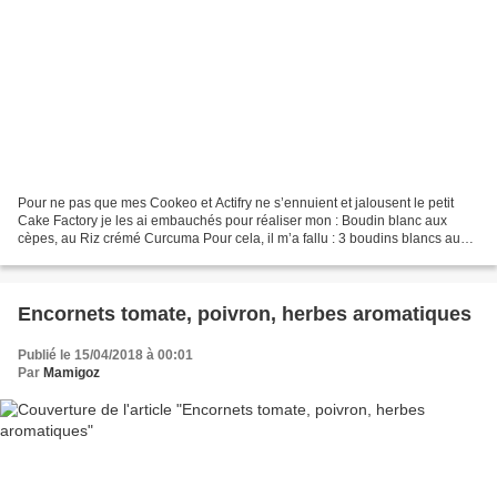
Pour ne pas que mes Cookeo et Actifry ne s’ennuient et jalousent le petit
Cake Factory je les ai embauchés pour réaliser mon : Boudin blanc aux
cèpes, au Riz crémé Curcuma Pour cela, il m’a fallu : 3 boudins blancs aux
cèpes 1 mug de riz 2 mugs et demi...
Encornets tomate, poivron, herbes aromatiques
Publié le 15/04/2018 à 00:01
Par
Mamigoz