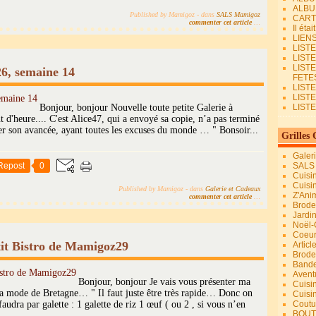
ALBU
Published by Mamigoz
-
dans
SALS Mamigoz
CART
commenter cet article
…
Il éta
LIEN
LIST
LIST
LIST
26, semaine 14
FETES.
LISTE
LIST
Bonjour, bonjour Nouvelle toute petite Galerie à
LIST
 d'heure.... C'est Alice47, qui a envoyé sa copie, n’a pas terminé
rer son avancée, ayant toutes les excuses du monde … " Bonsoir...
Grilles 
Galer
Repost
0
SALS
Cuisi
Cuisi
Published by Mamigoz
-
dans
Galerie et Cadeaux
Z'Ani
commenter cet article
…
Broder
Jardi
Noël-
Coeu
it Bistro de Mamigoz29
Articl
Brode
Bande
Avent
Bonjour, bonjour Je vais vous présenter ma
Cuisi
a mode de Bretagne… " Il faut juste être très rapide… Donc on
Cuisi
faudra par galette : 1 galette de riz 1 œuf ( ou 2 , si vous n’en
Coutur
BOUT