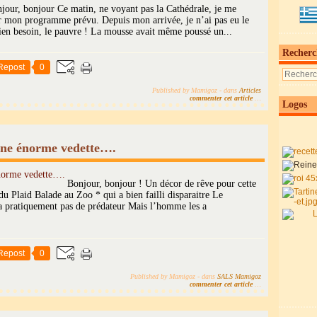
jour, bonjour Ce matin, ne voyant pas la Cathédrale, je me
er mon programme prévu. Depuis mon arrivée, je n’ai pas eu le
bien besoin, le pauvre ! La mousse avait même poussé un...
Recherc
Repost
0
Published by Mamigoz
-
dans
Articles
commenter cet article
…
Logos
 Une énorme vedette….
Bonjour, bonjour ! Un décor de rêve pour cette
du Plaid Balade au Zoo * qui a bien failli disparaitre Le
a pratiquement pas de prédateur Mais l’homme les a
Repost
0
Published by Mamigoz
-
dans
SALS Mamigoz
commenter cet article
…