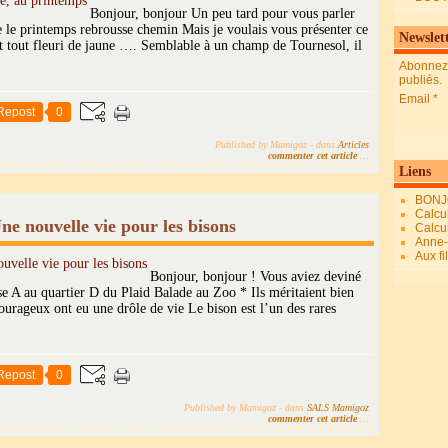
Bonjour, bonjour Un peu tard pour vous parler
le printemps rebrousse chemin Mais je voulais vous présenter ce
Newslet
t tout fleuri de jaune …. Semblable à un champ de Tournesol, il
Abonnez-
publiés.
Email
Repost
0
Published by Mamigoz
-
dans
Articles
commenter cet article
…
Liens
BONJ
Calcul
ne nouvelle vie pour les bisons
Calcul
Anne-M
Aux fi
Bonjour, bonjour ! Vous aviez deviné
ase A au quartier D du Plaid Balade au Zoo * Ils méritaient bien
urageux ont eu une drôle de vie Le bison est l’un des rares
Repost
0
Published by Mamigoz
-
dans
SALS Mamigoz
commenter cet article
…