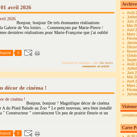
Archive
 01 avril 2026
Août 
Juille
Juin 
Bonjour, bonjour De très étonnantes réalisations
Mai 
 la Galerie de Vos loisirs…. Commençons par Marie-Pierre /
Avril
es dernières réalisations pour Marie-Françoise que j'ai oublié
Mars
Févri
Janvi
Déce
Nove
Repost
0
Octob
Sept
Published by Mamigoz
-
dans
Vos loisirs
Août 
commenter cet article
…
Juille
Juin 
Mai 
Avril
Mars
Un décor de cinéma !
Févri
Janvi
Bonjour, bonjour ! Magnifique décor de cinéma
Visiteur
r A du Plaid Balade au Zoo * Le petit nouveau, sera bien installé
 " Constructeur " convalescent Un peu de prairie fleurie et un
compteu
Carte Pe
Repost
0
ALBU