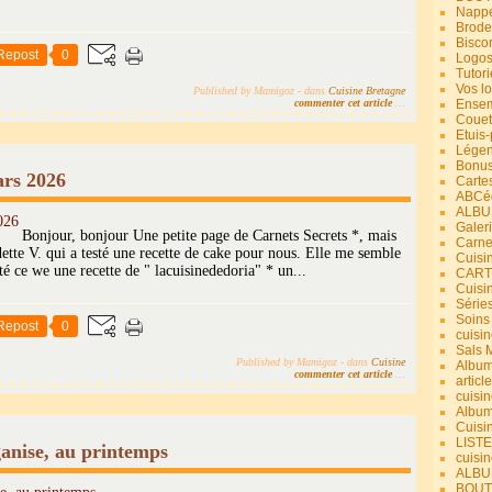
Nappe
Brode
Bisco
Repost
0
Logos
Tutori
Vos lo
Published by Mamigoz
-
dans
Cuisine Bretagne
commenter cet article
…
Ensem
Couet
Etuis
Légend
Bonus
ars 2026
Carte
ABCéd
ALBU
Galer
Bonjour, bonjour Une petite page de Carnets Secrets *, mais
Carne
dette V. qui a testé une recette de cake pour nous. Elle me semble
Cuisin
sté ce we une recette de " lacuisinededoria" * un...
CART
Cuisi
Série
Soins
Repost
0
cuisin
Sals 
Published by Mamigoz
-
dans
Cuisine
Album
commenter cet article
…
article
cuisin
Album
Cuisi
LIST
anise, au printemps
cuisin
ALBUM
BOUT