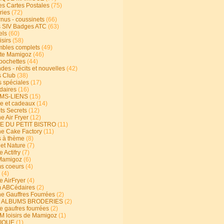
s Cartes Postales
(75)
ries
(72)
rnus - coussinets
(66)
 SIV Badges ATC
(63)
els
(60)
isirs
(58)
bles complets
(49)
te Mamigoz
(46)
-pochettes
(44)
es - récits et nouvelles
(42)
 Club
(38)
s spéciales
(17)
aires
(16)
MS-LIENS
(15)
ie et cadeaux
(14)
ts Secrets
(12)
e Air Fryer
(12)
E DU PETIT BISTRO
(11)
ne Cake Factory
(11)
s à thème
(8)
 et Nature
(7)
e Actifry
(7)
Mamigoz
(6)
s coeurs
(4)
(4)
e AirFryer
(4)
 ABCédaires
(2)
ne Gauffres Fourrées
(2)
E ALBUMS BRODERIES
(2)
e gaufres fourrées
(2)
 loisirs de Mamigoz
(1)
IQUE
(1)