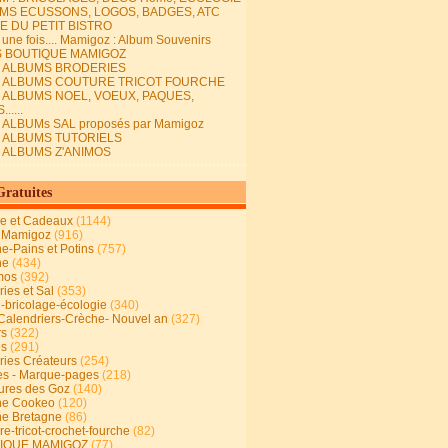
MS ECUSSONS, LOGOS, BADGES, ATC
E DU PETIT BISTRO
it une fois.... Mamigoz : Album Souvenirs
S BOUTIQUE MAMIGOZ
E ALBUMS BRODERIES
E ALBUMS COUTURE TRICOT FOURCHE
E ALBUMS NOEL, VOEUX, PAQUES,
.....
 ALBUMs SAL proposés par Mamigoz
E ALBUMS TUTORIELS
E ALBUMS Z'ANIMOS
Gratuites
ie et Cadeaux
(1144)
 Mamigoz
(916)
ne-Pains et Potins
(757)
ne
(434)
mos
(392)
ies et Sal
(353)
n-bricolage-écologie
(340)
Calendriers-Crèche- Nouvel an
(327)
rs
(322)
es
(291)
ries Créateurs
(254)
s - Marque-pages
(218)
ures des Goz
(140)
ne Cookeo
(120)
ne Bretagne
(86)
e-tricot-crochet-fourche
(82)
IQUE MAMIGOZ
(77)