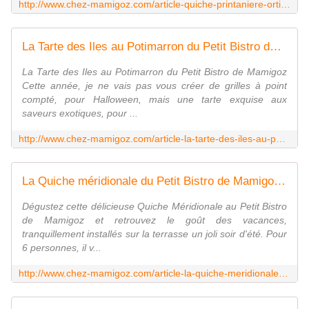
http://www.chez-mamigoz.com/article-quiche-printaniere-ortie-aux-deux-saumons-de-mamigoz-116861622.html
La Tarte des Iles au Potimarron du Petit Bistro de Mamigoz - Chez Mamigoz
La Tarte des Iles au Potimarron du Petit Bistro de Mamigoz
Cette année, je ne vais pas vous créer de grilles à point
compté, pour Halloween, mais une tarte exquise aux
saveurs exotiques, pour ...
http://www.chez-mamigoz.com/article-la-tarte-des-iles-au-potimarron-du-petit-bistro-de-mamigoz-111355011.html
La Quiche méridionale du Petit Bistro de Mamigoz - Chez Mamigoz
Dégustez cette délicieuse Quiche Méridionale au Petit Bistro
de Mamigoz et retrouvez le goût des vacances,
tranquillement installés sur la terrasse un joli soir d'été. Pour
6 personnes, il v...
http://www.chez-mamigoz.com/article-la-quiche-meridionale-du-petit-bistro-de-mamigoz-109406104.html