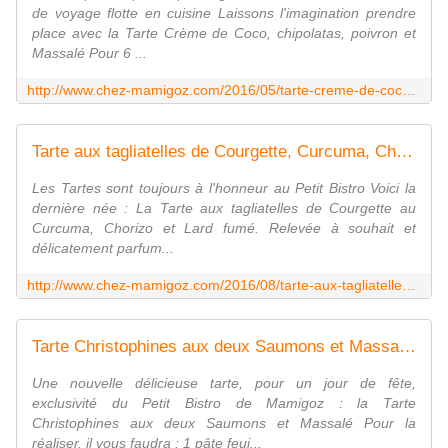
de voyage flotte en cuisine Laissons l'imagination prendre
place avec la Tarte Crème de Coco, chipolatas, poivron et
Massalé Pour 6 ...
http://www.chez-mamigoz.com/2016/05/tarte-creme-de-coco-chipolatas-poivron-et-massale-au-petit-bistro.html
Tarte aux tagliatelles de Courgette, Curcuma, Chorizo et Lard fumé - Chez Mamigoz
Les Tartes sont toujours à l'honneur au Petit Bistro Voici la
dernière née : La Tarte aux tagliatelles de Courgette au
Curcuma, Chorizo et Lard fumé. Relevée à souhait et
délicatement parfum...
http://www.chez-mamigoz.com/2016/08/tarte-aux-tagliatelles-de-courgette-curcuma-chorizo-et-lard-fume.html
Tarte Christophines aux deux Saumons et Massalé - Chez Mamigoz
Une nouvelle délicieuse tarte, pour un jour de fête,
exclusivité du Petit Bistro de Mamigoz : la Tarte
Christophines aux deux Saumons et Massalé Pour la
réaliser, il vous faudra : 1 pâte feui...