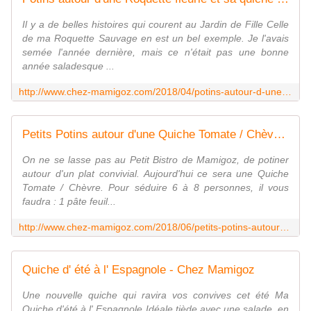
Il y a de belles histoires qui courent au Jardin de Fille Celle
de ma Roquette Sauvage en est un bel exemple. Je l'avais
semée l'année dernière, mais ce n'était pas une bonne
année saladesque ...
http://www.chez-mamigoz.com/2018/04/potins-autour-d-une-roquette-fleurie-et-sa-quiche-tomate/olives.html
Petits Potins autour d'une Quiche Tomate / Chèvre. - Chez Mamigoz
On ne se lasse pas au Petit Bistro de Mamigoz, de potiner
autour d'un plat convivial. Aujourd'hui ce sera une Quiche
Tomate / Chèvre. Pour séduire 6 à 8 personnes, il vous
faudra : 1 pâte feuil...
http://www.chez-mamigoz.com/2018/06/petits-potins-autour-d-une-quiche-tomate/chevre.html
Quiche d' été à l' Espagnole - Chez Mamigoz
Une nouvelle quiche qui ravira vos convives cet été Ma
Quiche d'été à l' Espagnole Idéale tiède avec une salade, en