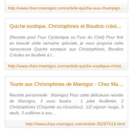
http://www.chez-mamigoz.com/article-quiche-aux-champignons-geants-et-christophine-de-mamigoz-108834276.html
Quiche exotique, Christophines et Boudins créoles de Mamigoz - Chez Mamigoz
(Recette pour Four Cyclonique ou Four du Chef) Pour finir
en beauté cette semaine spéciale, je vous propose cette
savoureuse Quiche exotique aux Christophines, Boudins
Créoles en feuilleté à l...
http://www.chez-mamigoz.com/article-quiche-exotique-christophines-et-boudins-creoles-de-mamigoz-101429913.html
Tourte aux Christophines de Mamigoz - Chez Mamigoz
Recette personnelle : Mamigoz Pour cette délicieuse recette
de Mamigoz, il vous faudra : 1 pâte feuilletée, 2
Christophines (Chayotte ou chouchou), 1/2 oignon rouge, 3
œufs, 3 cuillères à sou...
http://www.chez-mamigoz.com/article-36287413.html