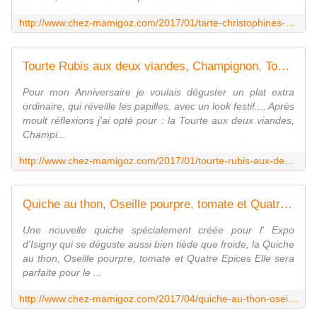
http://www.chez-mamigoz.com/2017/01/tarte-christophines-aux-deux-saumons-et-massale.html
Tourte Rubis aux deux viandes, Champignon, Tomate au Tandoori - Chez Mamigoz
Pour mon Anniversaire je voulais déguster un plat extra
ordinaire, qui réveille les papilles. avec un look festif.... Après
moult réflexions j'ai opté pour : la Tourte aux deux viandes,
Champi...
http://www.chez-mamigoz.com/2017/01/tourte-rubis-aux-deux-viandes-champignon-tomate-au-tandoori.html
Quiche au thon, Oseille pourpre, tomate et Quatre Epices - Chez Mamigoz
Une nouvelle quiche spécialement créée pour l' Expo
d'Isigny qui se déguste aussi bien tiède que froide, la Quiche
au thon, Oseille pourpre, tomate et Quatre Epices Elle sera
parfaite pour le ...
http://www.chez-mamigoz.com/2017/04/quiche-au-thon-oseille-pourpre-tomate-et-quatre-epices.html