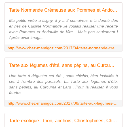
Tarte Normande Crémeuse aux Pommes et Andouille de Vire - Chez Mamigoz
Ma petite virée à Isigny, il y a 3 semaines, m'a donné des
envies de Cuisine Normande Je voulais réaliser une recette
avec Pommes et Andouille de Vire... Mais pas seulement !
Après avoir imagi...
http://www.chez-mamigoz.com/2017/04/tarte-normande-cremeuse-aux-pommes-et-andouille-de-vire.html
Tarte aux légumes d'été, sans pépins, au Curcuma et Lard. - Chez Mamigoz
Une tarte à déguster cet été , sans chichis, bien installés à
six, à l'ombre des parasols. La Tarte aux légumes d'été,
sans pépins, au Curcuma et Lard . Pour la réaliser, il vous
faudra...
http://www.chez-mamigoz.com/2017/08/tarte-aux-legumes-d-ete-sans-pepins-au-curcuma-et-lard.html
Tarte exotique : thon, anchois, Christophines, Champignons - Chez Mamigoz