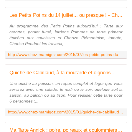
Les Petits Potins du 14 juillet... ou presque ! - Chez Mamigoz
Au programme des Petits Potins aujourd'hui : Tarte aux
carottes, poulet fumé, lardons Pommes de terre primeur
épicées aux saucisses et Chorizo Piémontaise, tomate,
Chorizo Pendant les travaux, ...
http://www.chez-mamigoz.com/2015/07/les-petits-potins-du-14-juillet-ou-presque.html
Quiche de Cabillaud, à la moutarde et oignons - Chez Mamigoz
Une quiche au poisson, un repas complet et léger que vous
servirez avec une salade, le midi ou le soir, quelque soit la
saison, au balcon ou au tison. Pour réaliser cette tarte pour
6 personnes :...
http://www.chez-mamigoz.com/2015/01/quiche-de-cabillaud-a-la-moutarde-et-oignons.html
Ma Tarte Annick : poire, poireaux et coulommiers... - Chez Mamigoz