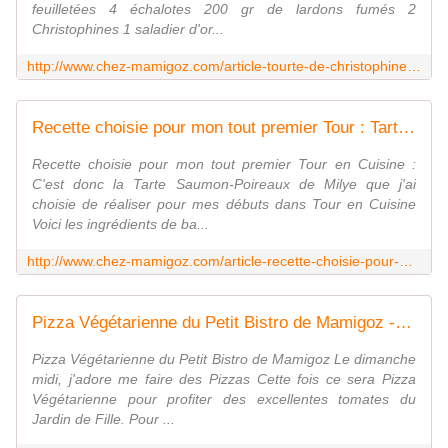
feuilletées 4 échalotes 200 gr de lardons fumés 2
Christophines 1 saladier d'or...
http://www.chez-mamigoz.com/article-tourte-de-christophines-aux-orties-du-petit-bistro-de-mamigoz-116215426.html
Recette choisie pour mon tout premier Tour : Tarte Saumon-Poireaux - Chez Mamigoz
Recette choisie pour mon tout premier Tour en Cuisine :
C'est donc la Tarte Saumon-Poireaux de Milye que j'ai
choisie de réaliser pour mes débuts dans Tour en Cuisine
Voici les ingrédients de ba...
http://www.chez-mamigoz.com/article-recette-choisie-pour-mon-tout-premier-tour-tarte-saumon-poireaux-120308425.html
Pizza Végétarienne du Petit Bistro de Mamigoz - Chez Mamigoz
Pizza Végétarienne du Petit Bistro de Mamigoz Le dimanche
midi, j'adore me faire des Pizzas Cette fois ce sera Pizza
Végétarienne pour profiter des excellentes tomates du
Jardin de Fille. Pour ...