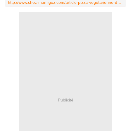
http://www.chez-mamigoz.com/article-pizza-vegetarienne-du-petit-bistro-de-mamigoz-119797427.html
Publicité