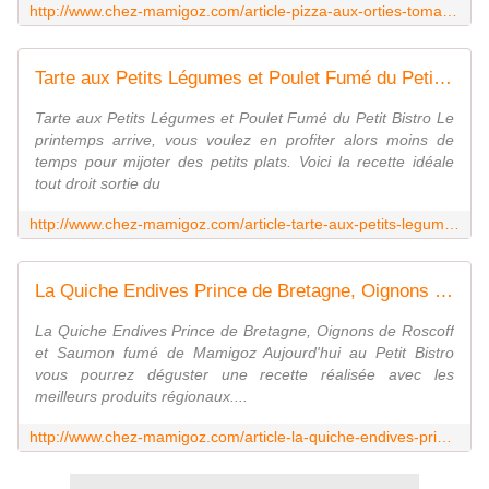
http://www.chez-mamigoz.com/article-pizza-aux-orties-tomate-bacon-et-chevre-cuite-sur-pierre-122942220.html
Tarte aux Petits Légumes et Poulet Fumé du Petit Bistro - Chez Mamigoz
Tarte aux Petits Légumes et Poulet Fumé du Petit Bistro Le
printemps arrive, vous voulez en profiter alors moins de
temps pour mijoter des petits plats. Voici la recette idéale
tout droit sortie du
http://www.chez-mamigoz.com/article-tarte-aux-petits-legumes-et-poulet-fume-du-petit-bistro-122876444.html
La Quiche Endives Prince de Bretagne, Oignons de Roscoff et Saumon fumé de Mamigoz - Chez Mamigoz
La Quiche Endives Prince de Bretagne, Oignons de Roscoff
et Saumon fumé de Mamigoz Aujourd'hui au Petit Bistro
vous pourrez déguster une recette réalisée avec les
meilleurs produits régionaux....
http://www.chez-mamigoz.com/article-la-quiche-endives-prince-de-bretagne-oignons-de-roscoff-et-saumon-fume-de-mamigoz-122125680.html