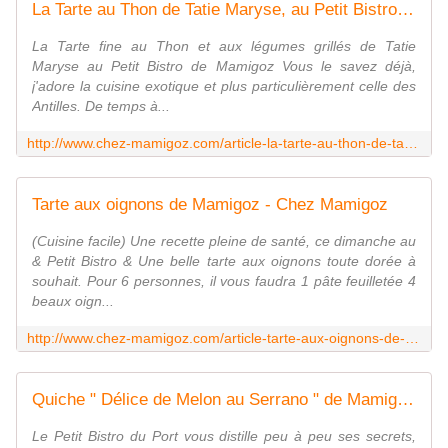
La Tarte au Thon de Tatie Maryse, au Petit Bistro de Mamigoz - Chez Mamigoz
La Tarte fine au Thon et aux légumes grillés de Tatie
Maryse au Petit Bistro de Mamigoz Vous le savez déjà,
j'adore la cuisine exotique et plus particulièrement celle des
Antilles. De temps à...
http://www.chez-mamigoz.com/article-la-tarte-au-thon-de-tatie-maryse-au-petit-bistro-de-mamigoz-109088835.html
Tarte aux oignons de Mamigoz - Chez Mamigoz
(Cuisine facile) Une recette pleine de santé, ce dimanche au
& Petit Bistro & Une belle tarte aux oignons toute dorée à
souhait. Pour 6 personnes, il vous faudra 1 pâte feuilletée 4
beaux oign...
http://www.chez-mamigoz.com/article-tarte-aux-oignons-de-mamigoz-69233572.html
Quiche " Délice de Melon au Serrano " de Mamigoz - Chez Mamigoz
Le Petit Bistro du Port vous distille peu à peu ses secrets,