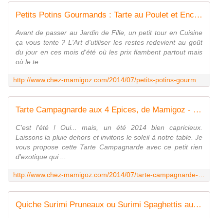
Petits Potins Gourmands : Tarte au Poulet et Encornet Géant - Chez Mamigoz
Avant de passer au Jardin de Fille, un petit tour en Cuisine
ça vous tente ? L'Art d'utiliser les restes redevient au goût
du jour en ces mois d'été où les prix flambent partout mais
où le te...
http://www.chez-mamigoz.com/2014/07/petits-potins-gourmands-tarte-au-poulet-et-encornet-geant.html
Tarte Campagnarde aux 4 Epices, de Mamigoz - Chez Mamigoz
C'est l'été ! Oui... mais, un été 2014 bien capricieux.
Laissons la pluie dehors et invitons le soleil à notre table. Je
vous propose cette Tarte Campagnarde avec ce petit rien
d'exotique qui ...
http://www.chez-mamigoz.com/2014/07/tarte-campagnarde-aux-4-epices-de-mamigoz.html
Quiche Surimi Pruneaux ou Surimi Spaghettis aux Saveurs Orientales - Chez Mamigoz