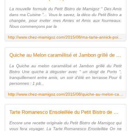
La nouvelle formule du Petit Bistro de Mamigoz " Des Amis
dans ma Cuisine "... Vous le savez, la déco du Petit Bistro a
changée, pour inviter mes Amies et Amis aux fourneaux.
Nous commençons par la
http://www.chez-mamigoz.com/2015/08/ma-tarte-annick-poire-poireaux-et-coulommiers.html
Quiche au Melon caramélisé et Jambon grillé de Mamigoz - Chez Mamigoz
La Quiche au melon caramélisé et Jambon grillé du Petit
Bistro Une quiche à déguster avec " un doigt de Porto ",
tranquillement entre amis, un soir d'été en terrasse Pour 6
personnes : 1 pâ...
http://www.chez-mamigoz.com/2015/08/quiche-au-melon-caramelise-et-jambon-grille-de-mamigoz.html
Tarte Romanesco Ensoleillée du Petit Bistro de Mamigoz. - Chez Mamigoz
Encore une recette originale du Petit Bistro de Mamigoz qui
vous fera voyager. La Tarte Romanesco Ensoleillée On ne